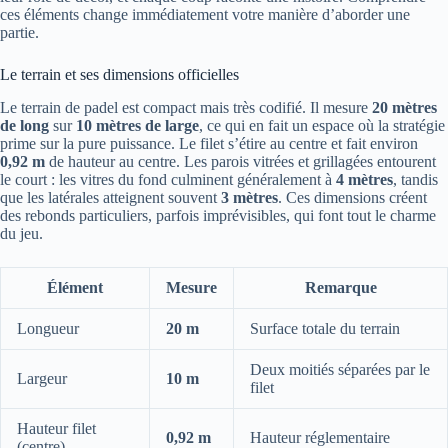
ces éléments change immédiatement votre manière d’aborder une
partie.
Le terrain et ses dimensions officielles
Le terrain de padel est compact mais très codifié. Il mesure
20 mètres
de long
sur
10 mètres de large
, ce qui en fait un espace où la stratégie
prime sur la pure puissance. Le filet s’étire au centre et fait environ
0,92 m
de hauteur au centre. Les parois vitrées et grillagées entourent
le court : les vitres du fond culminent généralement à
4 mètres
, tandis
que les latérales atteignent souvent
3 mètres
. Ces dimensions créent
des rebonds particuliers, parfois imprévisibles, qui font tout le charme
du jeu.
Élément
Mesure
Remarque
Longueur
20 m
Surface totale du terrain
Deux moitiés séparées par le
Largeur
10 m
filet
Hauteur filet
0,92 m
Hauteur réglementaire
(centre)