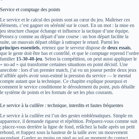
Service et comptage des points
Le service et le calcul des points sont au cœur du jeu. Maîtriser ces
éléments, c’est gagner en sérénité sur le court. En un mot : la mise en
jeu structure chaque échange et influence la tactique d’une équipe.
Pensez-y comme au départ d’une course : un bon départ facilite la
suite, un mauvais départ oblige à rattraper le retard. Parmi les
principes essentiels
, retenez que le serveur dispose de
deux essais
,
que le geste doit être bas et contrôlé, et que le comptage reprend l’ordre
familier
15‑30‑40‑jeu
. Selon la compétition, on peut aussi appliquer le
« no‑ad » qui transforme certaines situations en point décisif. Une
anecdote : lors d’un premier match, j’ai vu un joueur perdre deux jeux
d’affilée après avoir sous‑estimé la pression du service — le mental
compte autant que la technique. Ce chapitre explique pourquoi et
comment le service conditionne le déroulement du point, puis détaille
le système de points et les formats de set les plus courants.
Le service à la cuillère : technique, interdits et fautes fréquentes
Le service à la cuillère est l’un des gestes emblématiques. Simple en
apparence, il demande rigueur et répétition. Préparez‑vous comme suit
: placez‑vous derrière la ligne de fond, relâchez la balle après un petit
rebond, et frappez sous la hauteur de la taille avec un mouvement
ascendant. Gardez au moins un pied au sol au moment du contact.