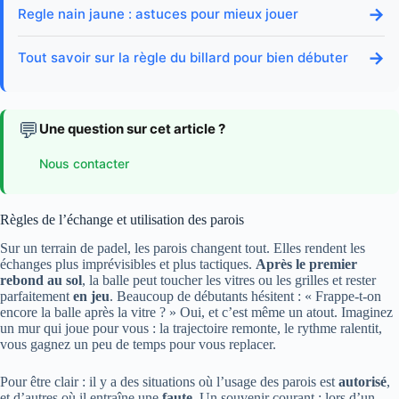
→
Regle nain jaune : astuces pour mieux jouer
→
Tout savoir sur la règle du billard pour bien débuter
💬
Une question sur cet article ?
Nous contacter
Règles de l’échange et utilisation des parois
Sur un terrain de padel, les parois changent tout. Elles rendent les
échanges plus imprévisibles et plus tactiques.
Après le premier
rebond au sol
, la balle peut toucher les vitres ou les grilles et rester
parfaitement
en jeu
. Beaucoup de débutants hésitent : « Frappe-t-on
encore la balle après la vitre ? » Oui, et c’est même un atout. Imaginez
un mur qui joue pour vous : la trajectoire remonte, le rythme ralentit,
vous gagnez un peu de temps pour vous replacer.
Pour être clair : il y a des situations où l’usage des parois est
autorisé
,
et d’autres où il entraîne une
faute
. Un souvenir courant : lors d’un