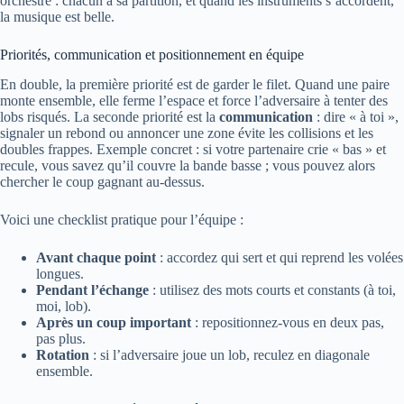
orchestre : chacun a sa partition, et quand les instruments s’accordent,
la musique est belle.
Priorités, communication et positionnement en équipe
En double, la première priorité est de garder le filet. Quand une paire
monte ensemble, elle ferme l’espace et force l’adversaire à tenter des
lobs risqués. La seconde priorité est la
communication
: dire « à toi »,
signaler un rebond ou annoncer une zone évite les collisions et les
doubles frappes. Exemple concret : si votre partenaire crie « bas » et
recule, vous savez qu’il couvre la bande basse ; vous pouvez alors
chercher le coup gagnant au-dessus.
Voici une checklist pratique pour l’équipe :
Avant chaque point
: accordez qui sert et qui reprend les volées
longues.
Pendant l’échange
: utilisez des mots courts et constants (à toi,
moi, lob).
Après un coup important
: repositionnez-vous en deux pas,
pas plus.
Rotation
: si l’adversaire joue un lob, reculez en diagonale
ensemble.