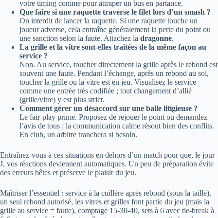
votre timing comme pour attraper un bus en partance.
Que faire si une raquette traverse le filet lors d’un smash ?
On interdit de lancer la raquette. Si une raquette touche un
joueur adverse, cela entraîne généralement la perte du point ou
une sanction selon la faute. Attachez la
dragonne
.
La grille et la vitre sont-elles traitées de la même façon au
service ?
Non. Au service, toucher directement la grille après le rebond est
souvent une faute. Pendant l’échange, après un rebond au sol,
toucher la grille ou la vitre est en jeu. Visualisez le service
comme une entrée très codifiée ; tout changement d’allié
(grille/vitre) y est plus strict.
Comment gérer un désaccord sur une balle litigieuse ?
Le fair-play prime. Proposez de rejouer le point ou demandez
l’avis de tous ; la communication calme résout bien des conflits.
En club, un arbitre tranchera si besoin.
Entraînez-vous à ces situations en dehors d’un match pour que, le jour
J, vos réactions deviennent automatiques. Un peu de préparation évite
des erreurs bêtes et préserve le plaisir du jeu.
Maîtriser l’essentiel : service à la cuillère après rebond (sous la taille),
un seul rebond autorisé, les vitres et grilles font partie du jeu (mais la
grille au service = faute), comptage 15‑30‑40, sets à 6 avec tie‑break à