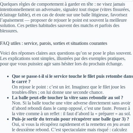
Quelques règles de comportement à garder en tête : ne visez jamais
intentionnellement un adversaire, signalez tout risque (vitres fissurées,
éclairage faible), et en cas de doute sur une balle litigieuse, favorisez
l’apaisement — proposer de rejouer le point est souvent la meilleure
solution. Ces petites habitudes sauvent des matchs et parfois des
blessures.
FAQ utiles : service, parois, sorties et situations courantes
Voici des réponses claires aux questions qu’on se pose le plus souvent.
Les explications sont simples, illustrées par des exemples pratiques,
pour que vous puissiez agir sans hésiter lors du prochain échange.
Que se passe-t-il si le service touche le filet puis retombe dans
le carré ?
On rejoue le point : c’est un
let
. Imaginez que le filet joue les
troubles-fêtes ; on lui donne une seconde chance.
La balle peut-elle toucher la vitre sans rebondir au sol ?
Non. Si la balle touche une vitre adverse directement sans avoir
d’abord rebondi dans le camp opposé, c’est une faute. Pensez à
la vitre comme à un reflet : il faut d’abord la « préparer » au sol.
Puis-je sortir du terrain pour récupérer une balle (par 3) ?
Oui, si vous la récupérez rapidement et la remettez en jeu avant
le deuxième rebond. C’est spectaculaire mais risqué : calculez