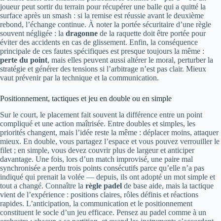
joueur peut sortir du terrain pour récupérer une balle qui a quitté la
surface après un smash : si la remise est réussie avant le deuxième
rebond, l’échange continue. À noter la portée sécuritaire d’une règle
souvent négligée : la
dragonne
de la raquette doit être portée pour
éviter des accidents en cas de glissement. Enfin, la conséquence
principale de ces fautes spécifiques est presque toujours la même :
perte du point
, mais elles peuvent aussi altérer le moral, perturber la
stratégie et générer des tensions si l’arbitrage n’est pas clair. Mieux
vaut prévenir par la technique et la communication.
Positionnement, tactiques et jeu en double ou en simple
Sur le court, le placement fait souvent la différence entre un point
compliqué et une action maîtrisée. Entre doubles et simples, les
priorités changent, mais l’idée reste la même : déplacer moins, attaquer
mieux. En double, vous partagez l’espace et vous pouvez verrouiller le
filet ; en simple, vous devez couvrir plus de largeur et anticiper
davantage. Une fois, lors d’un match improvisé, une paire mal
synchronisée a perdu trois points consécutifs parce qu’elle n’a pas
indiqué qui prenait la volée — depuis, ils ont adopté un mot simple et
tout a changé. Connaître la
règle padel
de base aide, mais la tactique
vient de l’expérience : positions claires, rôles définis et réactions
rapides. L’anticipation, la communication et le positionnement
constituent le socle d’un jeu efficace. Pensez au padel comme à un