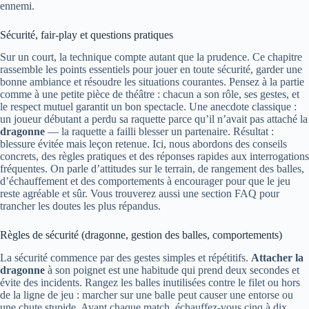
ennemi.
Sécurité, fair-play et questions pratiques
Sur un court, la technique compte autant que la prudence. Ce chapitre
rassemble les points essentiels pour jouer en toute sécurité, garder une
bonne ambiance et résoudre les situations courantes. Pensez à la partie
comme à une petite pièce de théâtre : chacun a son rôle, ses gestes, et
le respect mutuel garantit un bon spectacle. Une anecdote classique :
un joueur débutant a perdu sa raquette parce qu’il n’avait pas attaché la
dragonne
— la raquette a failli blesser un partenaire. Résultat :
blessure évitée mais leçon retenue. Ici, nous abordons des conseils
concrets, des règles pratiques et des réponses rapides aux interrogations
fréquentes. On parle d’attitudes sur le terrain, de rangement des balles,
d’échauffement et des comportements à encourager pour que le jeu
reste agréable et sûr. Vous trouverez aussi une section FAQ pour
trancher les doutes les plus répandus.
Règles de sécurité (dragonne, gestion des balles, comportements)
La sécurité commence par des gestes simples et répétitifs.
Attacher la
dragonne
à son poignet est une habitude qui prend deux secondes et
évite des incidents. Rangez les balles inutilisées contre le filet ou hors
de la ligne de jeu : marcher sur une balle peut causer une entorse ou
une chute stupide. Avant chaque match, échauffez-vous cinq à dix