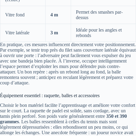
Permet des smashes par-
Vitre fond
4 m
dessus
Idéale pour les angles et
Vitre latérale
3 m
rebonds
En pratique, ces mesures influencent directement votre positionnement.
Par exemple, se tenir trop près du filet sans couverture latérale équivaut
à ouvrir une porte : l’adversaire peut facilement vous expulser du jeu
avec une bandeja bien placée. À l’inverse, occuper intelligemment
l’espace permet d’exploiter les murs pour défendre puis contre-
attaquer. Un bon repère : après un rebond long au fond, la balle
remontera souvent ; anticipez en reculant légèrement et préparez votre
coup d’attaque.
Équipement essentiel : raquette, balles et accessoires
Choisir le bon matériel facilite l’apprentissage et améliore votre confort
sur le court. La raquette de padel est solide, sans cordage, avec un
tamis plein perforé. Son poids varie généralement entre
350 et 390
grammes
. Les balles ressemblent à celles du tennis mais sont
légèrement dépressurisées : elles rebondissent un peu moins, ce qui
allonge les échanges. Une anecdote fréquente : un joueur novice avait