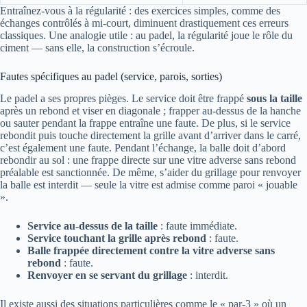
Entraînez-vous à la régularité : des exercices simples, comme des
échanges contrôlés à mi-court, diminuent drastiquement ces erreurs
classiques. Une analogie utile : au padel, la régularité joue le rôle du
ciment — sans elle, la construction s’écroule.
Fautes spécifiques au padel (service, parois, sorties)
Le padel a ses propres pièges. Le service doit être frappé
sous la taille
après un rebond et viser en diagonale ; frapper au-dessus de la hanche
ou sauter pendant la frappe entraîne une faute. De plus, si le service
rebondit puis touche directement la grille avant d’arriver dans le carré,
c’est également une faute. Pendant l’échange, la balle doit d’abord
rebondir au sol : une frappe directe sur une vitre adverse sans rebond
préalable est sanctionnée. De même, s’aider du grillage pour renvoyer
la balle est interdit — seule la vitre est admise comme paroi « jouable
».
Service au-dessus de la taille
: faute immédiate.
Service touchant la grille après rebond
: faute.
Balle frappée directement contre la vitre adverse sans
rebond
: faute.
Renvoyer en se servant du grillage
: interdit.
Il existe aussi des situations particulières comme le « par‑3 » où un