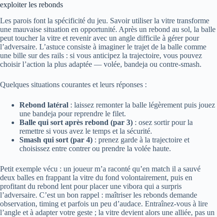
exploiter les rebonds
Les parois font la spécificité du jeu. Savoir utiliser la vitre transforme
une mauvaise situation en opportunité. Après un rebond au sol, la balle
peut toucher la vitre et revenir avec un angle difficile à gérer pour
l’adversaire. L’astuce consiste à imaginer le trajet de la balle comme
une bille sur des rails : si vous anticipez la trajectoire, vous pouvez
choisir l’action la plus adaptée — volée, bandeja ou contre-smash.
Quelques situations courantes et leurs réponses :
Rebond latéral
: laissez remonter la balle légèrement puis jouez
une bandeja pour reprendre le filet.
Balle qui sort après rebond (par 3)
: osez sortir pour la
remettre si vous avez le temps et la sécurité.
Smash qui sort (par 4)
: prenez garde à la trajectoire et
choisissez entre contrer ou prendre la volée haute.
Petit exemple vécu : un joueur m’a raconté qu’en match il a sauvé
deux balles en frappant la vitre du fond volontairement, puis en
profitant du rebond lent pour placer une vibora qui a surpris
l’adversaire. C’est un bon rappel : maîtriser les rebonds demande
observation, timing et parfois un peu d’audace. Entraînez-vous à lire
l’angle et à adapter votre geste ; la vitre devient alors une alliée, pas un