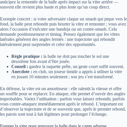
anticipez la remontée de la balle après impact sur la vitre arrière —
souvent elle revient plus haute et plus lente qu’un coup direct.
Exemple concret : si votre adversaire claque un smash qui pique vers le
fond, la balle peut rebondir puis heurter la vitre et remonter ; vous avez
alors l’occasion d’exécuter une bandeja ou un contre-smash. Cela
demande positionnement et timing. Pensez également que les vitres
latérales génèrent des angles fermés : une trajectoire qui rebondit
latéralement peut surprendre et créer des opportunités.
Règle pratique :
la balle ne doit pas toucher le sol une
deuxième fois avant d’être jouée.
Conseil :
gardez la raquette prête, un geste court suffit souvent.
Anecdote :
en club, un joueur timide a appris à utiliser la vitre
en jouant 10 minutes seulement ; son jeu s’est transformé.
En défense, la vitre est un amortisseur : elle ralentit la vitesse et offre
un souffle pour se replacer. En attaque, elle permet d’ouvrir des angles
improbables. Variez l’utilisation : parfois vous laissez rebondir, parfois
vous contre-attaquez immédiatement après le rebond. L’important est
d’observer la trajectoire et de se souvenir que, après le premier rebond,
les parois sont tout à fait légitimes pour prolonger l’échange.
Frapper la vitre pour renvoyer la balle dans le camp adverse