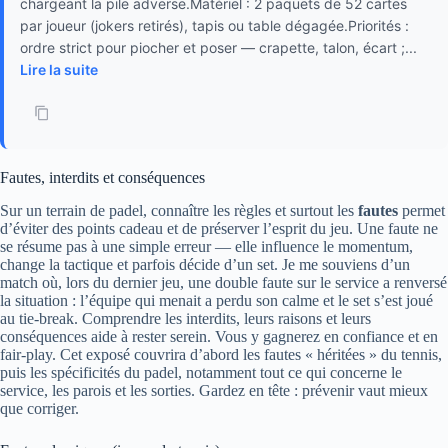
chargeant la pile adverse.Matériel : 2 paquets de 52 cartes
par joueur (jokers retirés), tapis ou table dégagée.Priorités :
ordre strict pour piocher et poser — crapette, talon, écart ;...
Lire la suite
Fautes, interdits et conséquences
Sur un terrain de padel, connaître les règles et surtout les
fautes
permet
d’éviter des points cadeau et de préserver l’esprit du jeu. Une faute ne
se résume pas à une simple erreur — elle influence le momentum,
change la tactique et parfois décide d’un set. Je me souviens d’un
match où, lors du dernier jeu, une double faute sur le service a renversé
la situation : l’équipe qui menait a perdu son calme et le set s’est joué
au tie-break. Comprendre les interdits, leurs raisons et leurs
conséquences aide à rester serein. Vous y gagnerez en confiance et en
fair-play. Cet exposé couvrira d’abord les fautes « héritées » du tennis,
puis les spécificités du padel, notamment tout ce qui concerne le
service, les parois et les sorties. Gardez en tête : prévenir vaut mieux
que corriger.