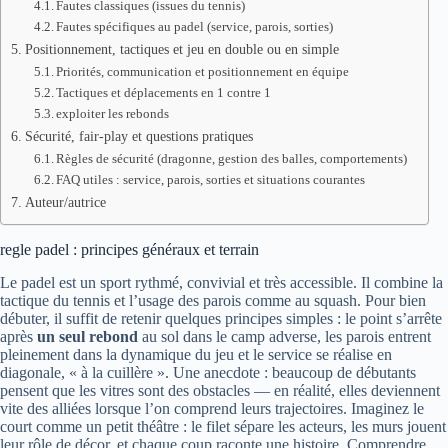
Fautes classiques (issues du tennis)
Fautes spécifiques au padel (service, parois, sorties)
Positionnement, tactiques et jeu en double ou en simple
Priorités, communication et positionnement en équipe
Tactiques et déplacements en 1 contre 1
exploiter les rebonds
Sécurité, fair-play et questions pratiques
Règles de sécurité (dragonne, gestion des balles, comportements)
FAQ utiles : service, parois, sorties et situations courantes
Auteur/autrice
regle padel : principes généraux et terrain
Le padel est un sport rythmé, convivial et très accessible. Il combine la
tactique du tennis et l’usage des parois comme au squash. Pour bien
débuter, il suffit de retenir quelques principes simples : le point s’arrête
après
un seul rebond
au sol dans le camp adverse, les parois entrent
pleinement dans la dynamique du jeu et le service se réalise en
diagonale, « à la cuillère ». Une anecdote : beaucoup de débutants
pensent que les vitres sont des obstacles — en réalité, elles deviennent
vite des alliées lorsque l’on comprend leurs trajectoires. Imaginez le
court comme un petit théâtre : le filet sépare les acteurs, les murs jouent
leur rôle de décor, et chaque coup raconte une histoire. Comprendre