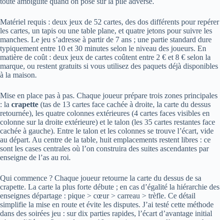
toute ambiguïté quand on pose sur la pile adverse.
Matériel requis : deux jeux de 52 cartes, des dos différents pour repérer
les cartes, un tapis ou une table plane, et quatre jetons pour suivre les
manches. Le jeu s’adresse à partir de 7 ans ; une partie standard dure
typiquement entre 10 et 30 minutes selon le niveau des joueurs. En
matière de coût : deux jeux de cartes coûtent entre 2 € et 8 € selon la
marque, ou restent gratuits si vous utilisez des paquets déjà disponibles
à la maison.
Mise en place pas à pas. Chaque joueur prépare trois zones principales
: la
crapette
(tas de 13 cartes face cachée à droite, la carte du dessus
retournée), les quatre colonnes extérieures (4 cartes faces visibles en
colonne sur la droite extérieure) et le talon (les 35 cartes restantes face
cachée à gauche). Entre le talon et les colonnes se trouve l’écart, vide
au départ. Au centre de la table, huit emplacements restent libres : ce
sont les cases centrales où l’on construira des suites ascendantes par
enseigne de l’as au roi.
Qui commence ? Chaque joueur retourne la carte du dessus de sa
crapette. La carte la plus forte débute ; en cas d’égalité la hiérarchie des
enseignes départage : pique > cœur > carreau > trèfle. Ce détail
simplifie la mise en route et évite les disputes. J’ai testé cette méthode
dans des soirées jeu : sur dix parties rapides, l’écart d’avantage initial