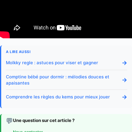
A LIRE AUSSI
→
Molkky regle : astuces pour viser et gagner
Comptine bébé pour dormir : mélodies douces et
→
apaisantes
→
Comprendre les règles du kems pour mieux jouer
💬
Une question sur cet article ?
Nous contacter