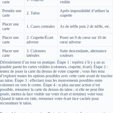
carte
visible
Prendre une
Après impossibilité d’utiliser la
2. Talon
carte
crapette
Placer une
1. Cases centrales
As de trèfle puis 2 de trèfle, etc.
carte
Placer une
2. Crapette/Écart
Poser un 9 de cœur sur 10 de
carte
adverse
cœur adverse
Placer une
3. Colonnes
Suite descendante, alternance
carte
latérales
couleurs
Déroulement d’un tour en pratique. Étape 1 : repérez s’il y a un as
jouable parmi les cartes visibles (colonnes, crapette, écart). Étape 2 :
tentez de jouer la carte du dessus de votre crapette ; vous êtes tenu
d’explorer toutes les options possibles avec cette carte avant de toucher
au talon. Étape 3 : effectuez tous les mouvements possibles entre
colonnes ou vers le centre. Étape 4 : si plus aucune action n’est
possible, retournez la carte du dessus du talon ; si elle ne peut être
posée, mettez-la face visible sur votre écart et terminez votre tour.
Quand le talon est vide, retournez votre écart face cachée pour
reconstituer le talon.