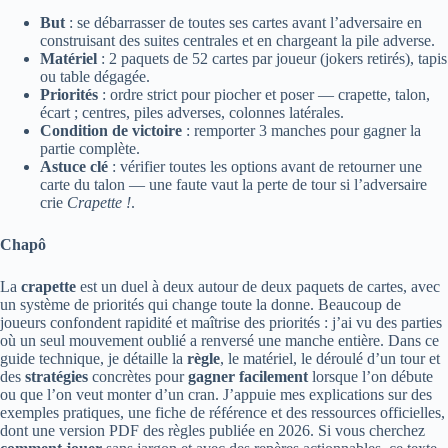
But
: se débarrasser de toutes ses cartes avant l’adversaire en
construisant des suites centrales et en chargeant la pile adverse.
Matériel
: 2 paquets de 52 cartes par joueur (jokers retirés), tapis
ou table dégagée.
Priorités
: ordre strict pour piocher et poser — crapette, talon,
écart ; centres, piles adverses, colonnes latérales.
Condition de victoire
: remporter 3 manches pour gagner la
partie complète.
Astuce clé
: vérifier toutes les options avant de retourner une
carte du talon — une faute vaut la perte de tour si l’adversaire
crie
Crapette !
.
Chapô
La
crapette
est un duel à deux autour de deux paquets de cartes, avec
un système de priorités qui change toute la donne. Beaucoup de
joueurs confondent rapidité et maîtrise des priorités : j’ai vu des parties
où un seul mouvement oublié a renversé une manche entière. Dans ce
guide technique, je détaille la
règle
, le matériel, le déroulé d’un tour et
des
stratégies
concrètes pour
gagner facilement
lorsque l’on débute
ou que l’on veut monter d’un cran. J’appuie mes explications sur des
exemples pratiques, une fiche de référence et des ressources officielles,
dont une version PDF des règles publiée en 2026. Si vous cherchez