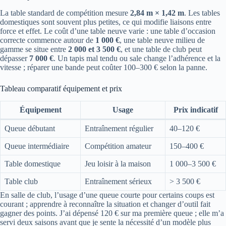
La table standard de compétition mesure
2,84 m × 1,42 m
. Les tables
domestiques sont souvent plus petites, ce qui modifie liaisons entre
force et effet. Le coût d’une table neuve varie : une table d’occasion
correcte commence autour de
1 000 €
, une table neuve milieu de
gamme se situe entre
2 000 et 3 500 €
, et une table de club peut
dépasser
7 000 €
. Un tapis mal tendu ou sale change l’adhérence et la
vitesse ; réparer une bande peut coûter 100–300 € selon la panne.
Tableau comparatif équipement et prix
Équipement
Usage
Prix indicatif
Queue débutant
Entraînement régulier
40–120 €
Queue intermédiaire
Compétition amateur
150–400 €
Table domestique
Jeu loisir à la maison
1 000–3 500 €
Table club
Entraînement sérieux
> 3 500 €
En salle de club, l’usage d’une queue courte pour certains coups est
courant ; apprendre à reconnaître la situation et changer d’outil fait
gagner des points. J’ai dépensé 120 € sur ma première queue ; elle m’a
servi deux saisons avant que je sente la nécessité d’un modèle plus