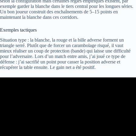
selon la configuration mais certaines règles empiriques existent, par
exemple garder la blanche dans le tiers central pour les longues séries.
Un bon joueur construit des enchaînements de 5–15 points en
maintenant la blanche dans ces corridors.
Exemples tactiques
Situation type : la blanche, la rouge et la bille adverse forment un
triangle serré. Plutôt que de forcer un carambolage risqué, il vaut
mieux réaliser un coup de protection (bande) qui laisse une difficulté
pour l’adversaire. Lors d’un match entre amis, j’ai joué ce type de
défense : j’ai sacrifié un point pour casser la position adverse et
récupérer la table ensuite. Le gain net a été positif.