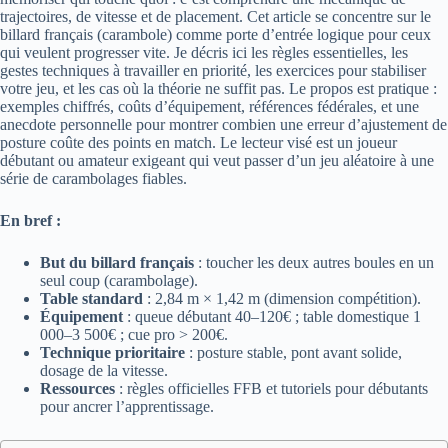
trajectoires, de vitesse et de placement. Cet article se concentre sur le
billard français (carambole) comme porte d’entrée logique pour ceux
qui veulent progresser vite. Je décris ici les règles essentielles, les
gestes techniques à travailler en priorité, les exercices pour stabiliser
votre jeu, et les cas où la théorie ne suffit pas. Le propos est pratique :
exemples chiffrés, coûts d’équipement, références fédérales, et une
anecdote personnelle pour montrer combien une erreur d’ajustement de
posture coûte des points en match. Le lecteur visé est un joueur
débutant ou amateur exigeant qui veut passer d’un jeu aléatoire à une
série de carambolages fiables.
En bref :
But du billard français
: toucher les deux autres boules en un
seul coup (carambolage).
Table standard
: 2,84 m × 1,42 m (dimension compétition).
Équipement
: queue débutant 40–120€ ; table domestique 1
000–3 500€ ; cue pro > 200€.
Technique prioritaire
: posture stable, pont avant solide,
dosage de la vitesse.
Ressources
: règles officielles FFB et tutoriels pour débutants
pour ancrer l’apprentissage.