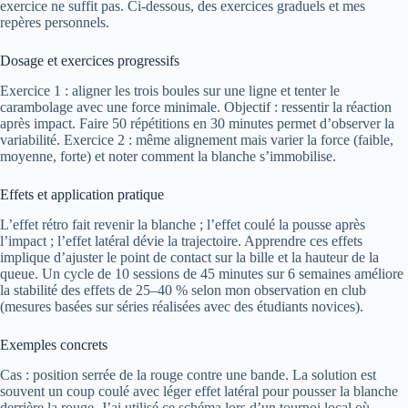
exercice ne suffit pas. Ci-dessous, des exercices graduels et mes
repères personnels.
Dosage et exercices progressifs
Exercice 1 : aligner les trois boules sur une ligne et tenter le
carambolage avec une force minimale. Objectif : ressentir la réaction
après impact. Faire 50 répétitions en 30 minutes permet d’observer la
variabilité. Exercice 2 : même alignement mais varier la force (faible,
moyenne, forte) et noter comment la blanche s’immobilise.
Effets et application pratique
L’effet rétro fait revenir la blanche ; l’effet coulé la pousse après
l’impact ; l’effet latéral dévie la trajectoire. Apprendre ces effets
implique d’ajuster le point de contact sur la bille et la hauteur de la
queue. Un cycle de 10 sessions de 45 minutes sur 6 semaines améliore
la stabilité des effets de 25–40 % selon mon observation en club
(mesures basées sur séries réalisées avec des étudiants novices).
Exemples concrets
Cas : position serrée de la rouge contre une bande. La solution est
souvent un coup coulé avec léger effet latéral pour pousser la blanche
derrière la rouge. J’ai utilisé ce schéma lors d’un tournoi local où