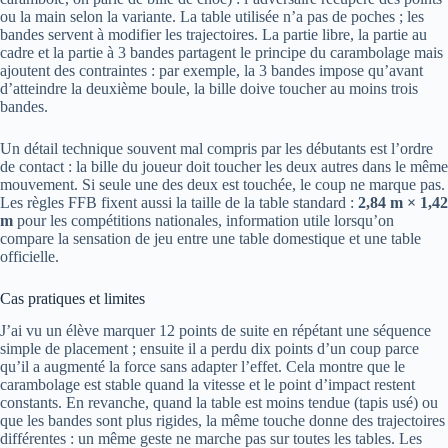
ou la main selon la variante. La table utilisée n’a pas de poches ; les
bandes servent à modifier les trajectoires. La partie libre, la partie au
cadre et la partie à 3 bandes partagent le principe du carambolage mais
ajoutent des contraintes : par exemple, la 3 bandes impose qu’avant
d’atteindre la deuxième boule, la bille doive toucher au moins trois
bandes.
Un détail technique souvent mal compris par les débutants est l’ordre
de contact : la bille du joueur doit toucher les deux autres dans le même
mouvement. Si seule une des deux est touchée, le coup ne marque pas.
Les règles FFB fixent aussi la taille de la table standard :
2,84 m × 1,42
m
pour les compétitions nationales, information utile lorsqu’on
compare la sensation de jeu entre une table domestique et une table
officielle.
Cas pratiques et limites
J’ai vu un élève marquer 12 points de suite en répétant une séquence
simple de placement ; ensuite il a perdu dix points d’un coup parce
qu’il a augmenté la force sans adapter l’effet. Cela montre que le
carambolage est stable quand la vitesse et le point d’impact restent
constants. En revanche, quand la table est moins tendue (tapis usé) ou
que les bandes sont plus rigides, la même touche donne des trajectoires
différentes : un même geste ne marche pas sur toutes les tables. Les