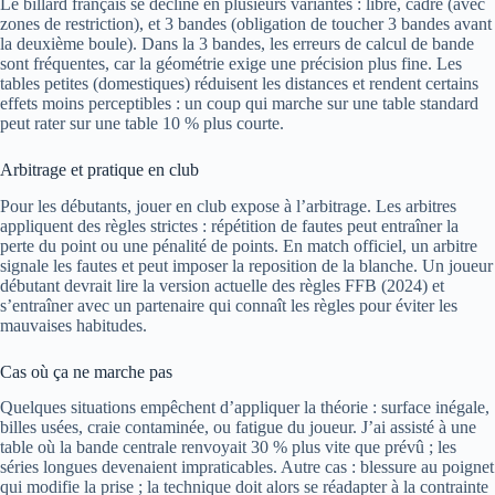
Le billard français se décline en plusieurs variantes : libre, cadre (avec
zones de restriction), et 3 bandes (obligation de toucher 3 bandes avant
la deuxième boule). Dans la 3 bandes, les erreurs de calcul de bande
sont fréquentes, car la géométrie exige une précision plus fine. Les
tables petites (domestiques) réduisent les distances et rendent certains
effets moins perceptibles : un coup qui marche sur une table standard
peut rater sur une table 10 % plus courte.
Arbitrage et pratique en club
Pour les débutants, jouer en club expose à l’arbitrage. Les arbitres
appliquent des règles strictes : répétition de fautes peut entraîner la
perte du point ou une pénalité de points. En match officiel, un arbitre
signale les fautes et peut imposer la reposition de la blanche. Un joueur
débutant devrait lire la version actuelle des règles FFB (2024) et
s’entraîner avec un partenaire qui connaît les règles pour éviter les
mauvaises habitudes.
Cas où ça ne marche pas
Quelques situations empêchent d’appliquer la théorie : surface inégale,
billes usées, craie contaminée, ou fatigue du joueur. J’ai assisté à une
table où la bande centrale renvoyait 30 % plus vite que prévû ; les
séries longues devenaient impraticables. Autre cas : blessure au poignet
qui modifie la prise ; la technique doit alors se réadapter à la contrainte