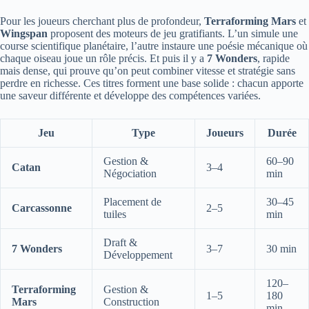
Pour les joueurs cherchant plus de profondeur,
Terraforming Mars
et
Wingspan
proposent des moteurs de jeu gratifiants. L’un simule une
course scientifique planétaire, l’autre instaure une poésie mécanique où
chaque oiseau joue un rôle précis. Et puis il y a
7 Wonders
, rapide
mais dense, qui prouve qu’on peut combiner vitesse et stratégie sans
perdre en richesse. Ces titres forment une base solide : chacun apporte
une saveur différente et développe des compétences variées.
Jeu
Type
Joueurs
Durée
Gestion &
60–90
Catan
3–4
Négociation
min
Placement de
30–45
Carcassonne
2–5
tuiles
min
Draft &
7 Wonders
3–7
30 min
Développement
120–
Terraforming
Gestion &
1–5
180
Mars
Construction
min