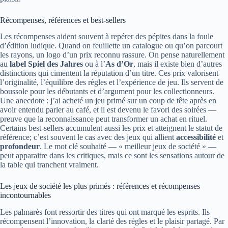
Récompenses, références et best-sellers
Les récompenses aident souvent à repérer des pépites dans la foule
d’édition ludique. Quand on feuillette un catalogue ou qu’on parcourt
les rayons, un logo d’un prix reconnu rassure. On pense naturellement
au
label Spiel des Jahres
ou à l’
As d’Or
, mais il existe bien d’autres
distinctions qui cimentent la réputation d’un titre. Ces prix valorisent
l’originalité, l’équilibre des règles et l’expérience de jeu. Ils servent de
boussole pour les débutants et d’argument pour les collectionneurs.
Une anecdote : j’ai acheté un jeu primé sur un coup de tête après en
avoir entendu parler au café, et il est devenu le favori des soirées —
preuve que la reconnaissance peut transformer un achat en rituel.
Certains best-sellers accumulent aussi les prix et atteignent le statut de
référence; c’est souvent le cas avec des jeux qui allient
accessibilité
et
profondeur
. Le mot clé souhaité — « meilleur jeux de société » —
peut apparaitre dans les critiques, mais ce sont les sensations autour de
la table qui tranchent vraiment.
Les jeux de société les plus primés : références et récompenses
incontournables
Les palmarès font ressortir des titres qui ont marqué les esprits. Ils
récompensent l’innovation, la clarté des règles et le plaisir partagé. Par