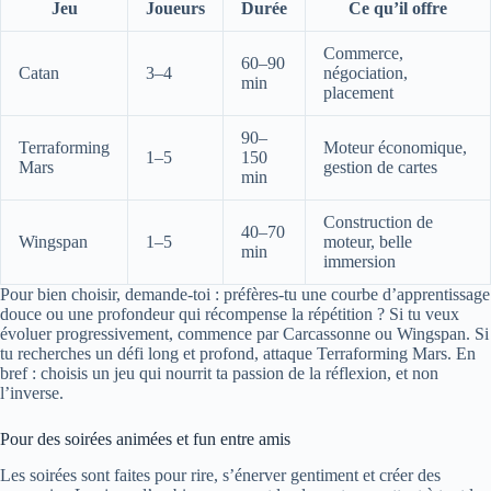
Jeu
Joueurs
Durée
Ce qu’il offre
Commerce,
60–90
Catan
3–4
négociation,
min
placement
90–
Terraforming
Moteur économique,
1–5
150
Mars
gestion de cartes
min
Construction de
40–70
Wingspan
1–5
moteur, belle
min
immersion
Pour bien choisir, demande-toi : préfères-tu une courbe d’apprentissage
douce ou une profondeur qui récompense la répétition ? Si tu veux
évoluer progressivement, commence par Carcassonne ou Wingspan. Si
tu recherches un défi long et profond, attaque Terraforming Mars. En
bref : choisis un jeu qui nourrit ta passion de la réflexion, et non
l’inverse.
Pour des soirées animées et fun entre amis
Les soirées sont faites pour rire, s’énerver gentiment et créer des