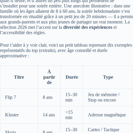
quart d’heure, et d’autres un peu plus longs qui permettent de
s’installer pour une soirée entière. Une anecdote illustrative : dans une
famille où les âges allaient de 8 à 60 ans, la soirée hebdomadaire s’est
transformée en ritualité grâce à un petit jeu de 20 minutes — il a permis
aux grands-parents et aux plus jeunes de partager un vrai moment. La
sélection 2026 met l’accent sur la
diversité des expériences
et
l’accessibilité des règles.
Pour t’aider à y voir clair, voici un petit tableau reprenant dix exemples
représentatifs du top (extraits), avec âge conseillé et durée
approximative :
À
Titre
partir
Durée
Type
de
15–30
Jeu de mémoire /
Flip 7
8 ans
min
Stop ou encore
<15
Kluster
14 ans
Adresse magnétique
min
15–30
Cartes / Tactique
Skyjo
8 ans