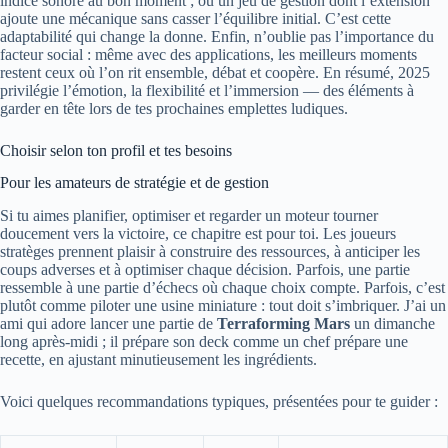
indice sonore au bon moment ; ou un jeu de gestion dont l’extension
ajoute une mécanique sans casser l’équilibre initial. C’est cette
adaptabilité qui change la donne. Enfin, n’oublie pas l’importance du
facteur social : même avec des applications, les meilleurs moments
restent ceux où l’on rit ensemble, débat et coopère. En résumé, 2025
privilégie l’émotion, la flexibilité et l’immersion — des éléments à
garder en tête lors de tes prochaines emplettes ludiques.
Choisir selon ton profil et tes besoins
Pour les amateurs de stratégie et de gestion
Si tu aimes planifier, optimiser et regarder un moteur tourner
doucement vers la victoire, ce chapitre est pour toi. Les joueurs
stratèges prennent plaisir à construire des ressources, à anticiper les
coups adverses et à optimiser chaque décision. Parfois, une partie
ressemble à une partie d’échecs où chaque choix compte. Parfois, c’est
plutôt comme piloter une usine miniature : tout doit s’imbriquer. J’ai un
ami qui adore lancer une partie de
Terraforming Mars
un dimanche
long après-midi ; il prépare son deck comme un chef prépare une
recette, en ajustant minutieusement les ingrédients.
Voici quelques recommandations typiques, présentées pour te guider :