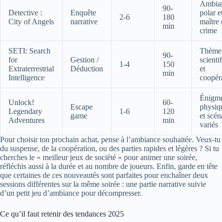
Ambia
90-
Detective :
Enquête
polar e
2-6
180
City of Angels
narrative
maître
min
crime
SETI: Search
Thème
90-
for
Gestion /
scienti
1-4
150
Extraterrestrial
Déduction
et
min
Intelligence
coopér
Énigm
Unlock!
60-
Escape
physiq
Legendary
1-6
120
game
et scén
Adventures
min
variés
Pour choisir ton prochain achat, pense à l’ambiance souhaitée. Veux-tu
du suspense, de la coopération, ou des parties rapides et légères ? Si tu
cherches le « meilleur jeux de société » pour animer une soirée,
réfléchis aussi à la durée et au nombre de joueurs. Enfin, garde en tête
que certaines de ces nouveautés sont parfaites pour enchaîner deux
sessions différentes sur la même soirée : une partie narrative suivie
d’un petit jeu d’ambiance pour décompresser.
Ce qu’il faut retenir des tendances 2025