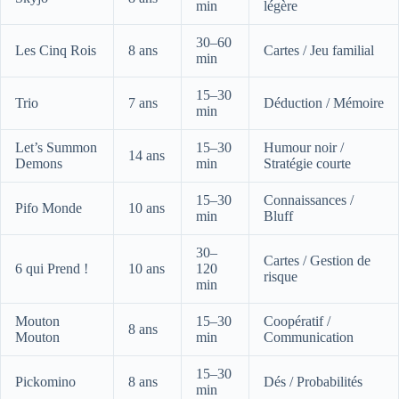
min
légère
30–60
Les Cinq Rois
8 ans
Cartes / Jeu familial
min
15–30
Trio
7 ans
Déduction / Mémoire
min
Let’s Summon
15–30
Humour noir /
14 ans
Demons
min
Stratégie courte
15–30
Connaissances /
Pifo Monde
10 ans
min
Bluff
30–
Cartes / Gestion de
6 qui Prend !
10 ans
120
risque
min
Mouton
15–30
Coopératif /
8 ans
Mouton
min
Communication
15–30
Pickomino
8 ans
Dés / Probabilités
min