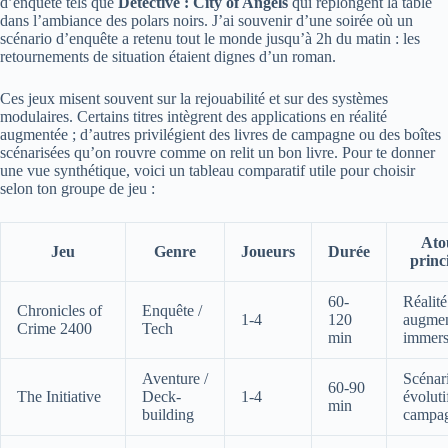
d’enquête tels que
Detective : City of Angels
qui replongent la table
dans l’ambiance des polars noirs. J’ai souvenir d’une soirée où un
scénario d’enquête a retenu tout le monde jusqu’à 2h du matin : les
retournements de situation étaient dignes d’un roman.
Ces jeux misent souvent sur la rejouabilité et sur des systèmes
modulaires. Certains titres intègrent des applications en réalité
augmentée ; d’autres privilégient des livres de campagne ou des boîtes
scénarisées qu’on rouvre comme on relit un bon livre. Pour te donner
une vue synthétique, voici un tableau comparatif utile pour choisir
selon ton groupe de jeu :
Ato
Jeu
Genre
Joueurs
Durée
princ
60-
Réalité
Chronicles of
Enquête /
1-4
120
augme
Crime 2400
Tech
min
immers
Aventure /
Scénar
60-90
The Initiative
Deck-
1-4
évoluti
min
building
campa