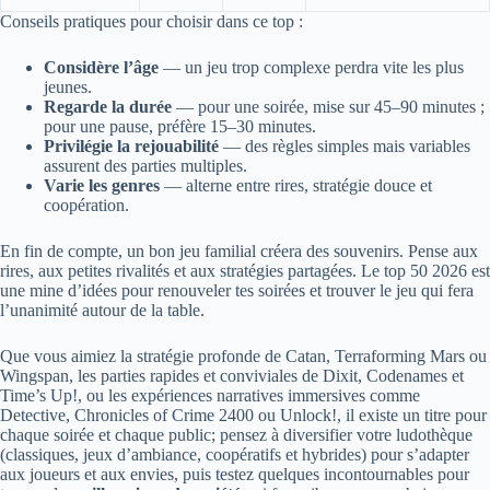
Conseils pratiques pour choisir dans ce top :
Considère l’âge
— un jeu trop complexe perdra vite les plus
jeunes.
Regarde la durée
— pour une soirée, mise sur 45–90 minutes ;
pour une pause, préfère 15–30 minutes.
Privilégie la rejouabilité
— des règles simples mais variables
assurent des parties multiples.
Varie les genres
— alterne entre rires, stratégie douce et
coopération.
En fin de compte, un bon jeu familial créera des souvenirs. Pense aux
rires, aux petites rivalités et aux stratégies partagées. Le top 50 2026 est
une mine d’idées pour renouveler tes soirées et trouver le jeu qui fera
l’unanimité autour de la table.
Que vous aimiez la stratégie profonde de Catan, Terraforming Mars ou
Wingspan, les parties rapides et conviviales de Dixit, Codenames et
Time’s Up!, ou les expériences narratives immersives comme
Detective, Chronicles of Crime 2400 ou Unlock!, il existe un titre pour
chaque soirée et chaque public; pensez à diversifier votre ludothèque
(classiques, jeux d’ambiance, coopératifs et hybrides) pour s’adapter
aux joueurs et aux envies, puis testez quelques incontournables pour