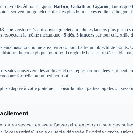
on trouve des éditions signées
Hasbro
,
Goliath
ou
Gigamic
, tandis que
utent souvent un gobelet et des dés plus lourds ; ces éditions atteignent
018, une version « Yacht » avec gobelet a rendu les lancers plus propres 
ons respectent la même mécanique :
5 dés
,
3 lancers
par tour et la grille 
lusieurs mais fonctionne aussi en solo pour battre un objectif de points.
histoire du jeu explique pourquoi la règle de base est restée stable malg
sieurs sites conservent des archives et des règles commentées. On peut c
encontre formelle ou un petit tournoi.
 la plus adaptée à votre pratique — loisir familial, parties rapides ou sess
facilement
de toutes ses cartes avant l’adversaire en construisant des suite
(jokers retirés), tapis ou table dégagée.Priorités : ordre strict 