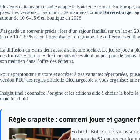
Plusieurs éditeurs ont ensuite adapté la boîte et le format. En Europe, 
pays. Les versions « premium » de marques comme
Ravensburger
ajo
autour de 10 €–15 € en boutique en 2026.
J’ai gardé un souvenir précis : lors d’un séjour familial sur un lac en 2
jeu de 10 à 30 % selon l’organisation du groupe. Les différentes éditi
La diffusion du Yams tient aussi à sa nature sociale. Le jeu se joue à p
des formats « tournoi » de 6 joueurs nécessitent un peu plus de temps. L’
son maintien dans l’offre des éditeurs.
Pour approfondir l’histoire et accéder à des variantes répertoriées, plu
version PDF des règles officielle téléchargeable si vous organisez une r
Insight final : connaître l’origine et les éditions aide à choisir la boîte
matériel choisi.
Règle crapette : comment jouer et gagner 
En bref : But : se débarrasser 
paquets de 52 cartes par joueur 