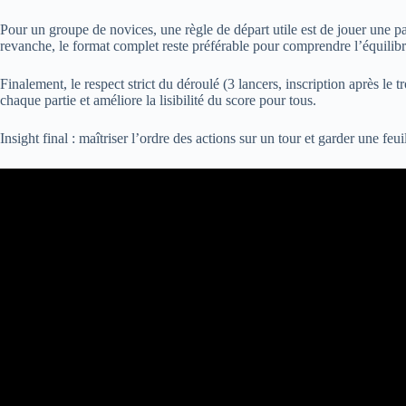
Pour un groupe de novices, une règle de départ utile est de jouer une p
revanche, le format complet reste préférable pour comprendre l’équilibre 
Finalement, le respect strict du déroulé (3 lancers, inscription après l
chaque partie et améliore la lisibilité du score pour tous.
Insight final : maîtriser l’ordre des actions sur un tour et garder une fe