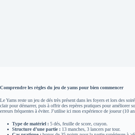
Comprendre les règles du jeu de yams pour bien commencer
Le Yams reste un jeu de dés très présent dans les foyers et lors des soi
clair pour démarrer, puis à offrir des repères pratiques pour améliorer 
erreurs fréquentes à éviter. J’utilise ici mon expérience de joueur (10 a
Type de matériel :
5 dés, feuille de score, crayon.
Structure d’une partie :
13 manches, 3 lancers par tour.
Cas pratique :
bonus de 35 points pour la partie supérieure à ≥6