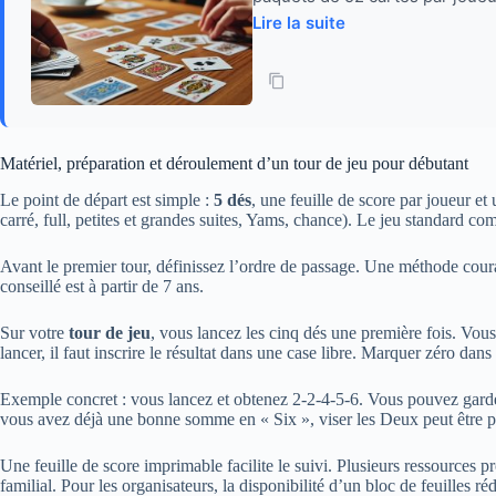
Lire la suite
Matériel, préparation et déroulement d’un tour de jeu pour débutant
Le point de départ est simple :
5 dés
, une feuille de score par joueur et
carré, full, petites et grandes suites, Yams, chance). Le jeu standard c
Avant le premier tour, définissez l’ordre de passage. Une méthode courant
conseillé est à partir de 7 ans.
Sur votre
tour de jeu
, vous lancez les cinq dés une première fois. Vous
lancer, il faut inscrire le résultat dans une case libre. Marquer zéro da
Exemple concret : vous lancez et obtenez 2-2-4-5-6. Vous pouvez garder l
vous avez déjà une bonne somme en « Six », viser les Deux peut être préfé
Une feuille de score imprimable facilite le suivi. Plusieurs ressources 
familial. Pour les organisateurs, la disponibilité d’un bloc de feuilles réd