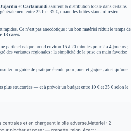
Dujardin
et
Cartamundi
assurent la distribution locale dans certains
 généralement entre 25 € et 35 €, quand les boîtes standard restent
et rapides. Ce n’est pas anecdotique : un bon matériel réduit le temps de
de
13 cases
.
 Une partie classique prend environ 15 à 20 minutes pour 2 à 4 joueurs ;
ré des variantes régionales : la simplicité de la prise en main favorise
onsulter un guide de pratique étendu pour jouer et gagner, ainsi qu’une
ions plus structurées — et à prévoir un budget entre 10 € et 35 € selon le
s centrales et en chargeant la pile adverse.Matériel : 2
pour piocher et poser — crapette, talon, écart ;...