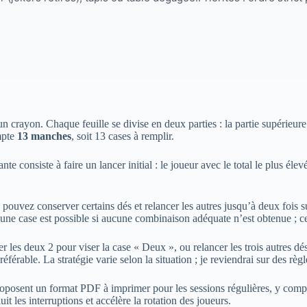
 un crayon. Chaque feuille se divise en deux parties : la partie supérieure
ompte
13 manches
, soit 13 cases à remplir.
e consiste à faire un lancer initial : le joueur avec le total le plus él
 pouvez conserver certains dés et relancer les autres jusqu’à deux fois su
ns une case est possible si aucune combinaison adéquate n’est obtenue ; c
es deux 2 pour viser la case « Deux », ou relancer les trois autres dés p
rable. La stratégie varie selon la situation ; je reviendrai sur des règl
proposent un format PDF à imprimer pour les sessions régulières, y compr
uit les interruptions et accélère la rotation des joueurs.