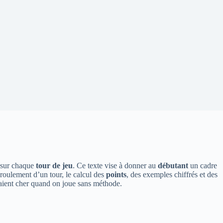
e sur chaque
tour de jeu
. Ce texte vise à donner au
débutant
un cadre
éroulement d’un tour, le calcul des
points
, des exemples chiffrés et des
e paient cher quand on joue sans méthode.