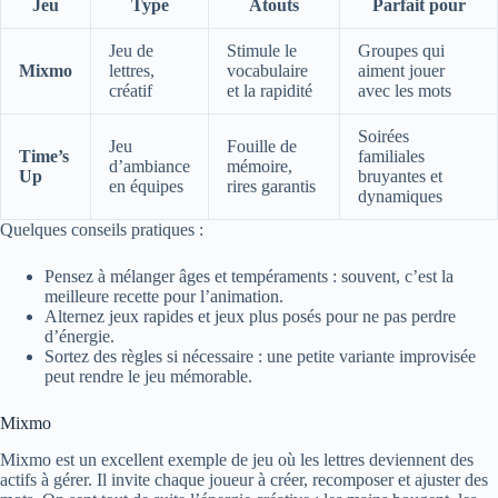
Jeu
Type
Atouts
Parfait pour
Jeu de
Stimule le
Groupes qui
Mixmo
lettres,
vocabulaire
aiment jouer
créatif
et la rapidité
avec les mots
Soirées
Jeu
Fouille de
Time’s
familiales
d’ambiance
mémoire,
Up
bruyantes et
en équipes
rires garantis
dynamiques
Quelques conseils pratiques :
Pensez à mélanger âges et tempéraments : souvent, c’est la
meilleure recette pour l’animation.
Alternez jeux rapides et jeux plus posés pour ne pas perdre
d’énergie.
Sortez des règles si nécessaire : une petite variante improvisée
peut rendre le jeu mémorable.
Mixmo
Mixmo est un excellent exemple de jeu où les lettres deviennent des
actifs à gérer. Il invite chaque joueur à créer, recomposer et ajuster des