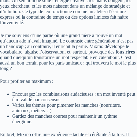
mots. On sent tout de suite l’énergie créative : les mains bougent, les
yeux cherchent, et les mots naissent dans un mélange de stratégie et
d’intuition. Ce type de jeu fonctionne comme un atelier d’écriture
express où la contrainte du temps ou des options limitées fait naître
l’inventivité.
Je me souviens d’une partie où une grand-mère a trouvé un mot
qu’aucun ado n’avait imaginé. Le contraste entre génération n’est pas
un handicap ; au contraire, il enrichit la partie. Mixmo développe le
vocabulaire, aiguise l’observation, et, surtout, provoque des
fous rires
quand quelqu’un transforme un mot respectable en calembour. C’est
aussi un bon terrain pour les paris amicaux : qui trouvera le mot le plus
long ?
Pour profiter au maximum :
Encouragez les combinaisons audacieuses : un mot inventé peut
être validé par consensus.
Variez les thèmes pour pimenter les manches (nourriture,
animaux, métiers…).
Gardez des manches courtes pour maintenir un rythme
énergique.
En bref, Mixmo offre une expérience tactile et cérébrale à la fois. Il