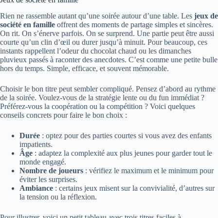
Rien ne rassemble autant qu’une soirée autour d’une table. Les
jeux de
société en famille
offrent des moments de partage simples et sincères.
On rit. On s’énerve parfois. On se surprend. Une partie peut être aussi
courte qu’un clin d’œil ou durer jusqu’à minuit. Pour beaucoup, ces
instants rappellent l’odeur du chocolat chaud ou les dimanches
pluvieux passés à raconter des anecdotes. C’est comme une petite bulle
hors du temps. Simple, efficace, et souvent mémorable.
Choisir le bon titre peut sembler compliqué. Pensez d’abord au rythme
de la soirée. Voulez-vous de la stratégie lente ou du fun immédiat ?
Préférez-vous la coopération ou la compétition ? Voici quelques
conseils concrets pour faire le bon choix :
Durée
: optez pour des parties courtes si vous avez des enfants
impatients.
Âge
: adaptez la complexité aux plus jeunes pour garder tout le
monde engagé.
Nombre de joueurs
: vérifiez le maximum et le minimum pour
éviter les surprises.
Ambiance
: certains jeux misent sur la convivialité, d’autres sur
la tension ou la réflexion.
Pour illustrer, voici un petit tableau avec trois titres faciles à