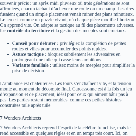
souvenir précis : un après‑midi pluvieux où trois générations se sont
affrontées, chacun tâchant d’achever une route ou un champ. Les rires
fusaient quand un simple placement venait ruiner des plans minutieux.
Le jeu est comme un puzzle vivant, où chaque pièce modifie l’horizon.
On apprend vite. On adapte sa tactique au fil des placements adverses.
Le contrôle du territoire
et la gestion des meeples sont cruciaux.
Conseil pour débuter :
privilégiez la complétion de petites
routes et villes pour accumuler des points rapides.
Astuce tactique :
bloquez subtilement les adversaires en
prolongeant une tuile qui casse leurs ambitions.
Variante familiale :
utilisez moins de meeples pour simplifier la
prise de décision.
L’ambiance est chaleureuse. Les tours s’enchaînent vite, et la tension
monte au moment du décompte final. Carcassonne est à la fois un jeu
d’expansion et de placement, idéal pour ceux qui aiment bâtir pas à
pas. Les parties restent mémorables, comme ces petites histoires
construites tuile après tuile.
7 Wonders Architects
7 Wonders Architects reprend l’esprit de la célèbre franchise, mais le
rend accessible en quelques règles et en un temps très court. Ici, on