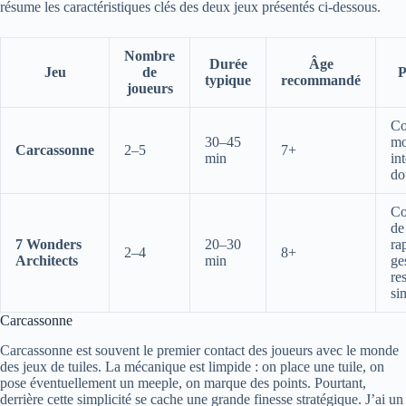
résume les caractéristiques clés des deux jeux présentés ci‑dessous.
Nombre
Durée
Âge
Jeu
de
P
typique
recommandé
joueurs
Co
30–45
mo
Carcassonne
2–5
7+
min
in
do
Co
de
7 Wonders
20–30
ra
2–4
8+
Architects
min
ge
re
si
Carcassonne
Carcassonne est souvent le premier contact des joueurs avec le monde
des jeux de tuiles. La mécanique est limpide : on place une tuile, on
pose éventuellement un meeple, on marque des points. Pourtant,
derrière cette simplicité se cache une grande finesse stratégique. J’ai un