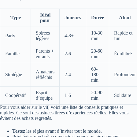
Idéal
Type
Joueurs
Durée
Atout
pour
Soirées
10-30
Rapide et
Party
4-8+
légères
min
fun
Parents +
20-60
Famille
2-6
Équilibré
enfants
min
60-
Amateurs
Stratégie
2-4
180
Profondeur
réfléchis
min
Esprit
20-90
Coopératif
1-6
Solidaire
d’équipe
min
Pour vous aider sur le vif, voici une liste de conseils pratiques et
rapides. Ce sont des astuces tirées d’expériences réelles. Elles vous
évitent des achats regrettés.
Testez
les règles avant d’inviter tout le monde.
Privilégiez une boîte compacte si vous voyagez souvent.