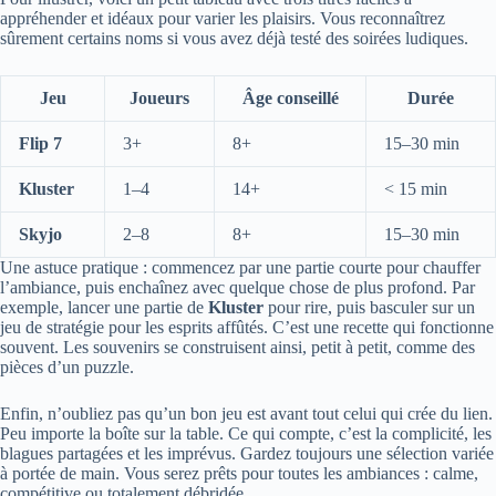
appréhender et idéaux pour varier les plaisirs. Vous reconnaîtrez
sûrement certains noms si vous avez déjà testé des soirées ludiques.
Jeu
Joueurs
Âge conseillé
Durée
Flip 7
3+
8+
15–30 min
Kluster
1–4
14+
< 15 min
Skyjo
2–8
8+
15–30 min
Une astuce pratique : commencez par une partie courte pour chauffer
l’ambiance, puis enchaînez avec quelque chose de plus profond. Par
exemple, lancer une partie de
Kluster
pour rire, puis basculer sur un
jeu de stratégie pour les esprits affûtés. C’est une recette qui fonctionne
souvent. Les souvenirs se construisent ainsi, petit à petit, comme des
pièces d’un puzzle.
Enfin, n’oubliez pas qu’un bon jeu est avant tout celui qui crée du lien.
Peu importe la boîte sur la table. Ce qui compte, c’est la complicité, les
blagues partagées et les imprévus. Gardez toujours une sélection variée
à portée de main. Vous serez prêts pour toutes les ambiances : calme,
compétitive ou totalement débridée.