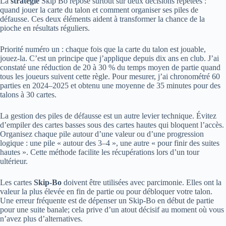
La
stratégie
Skip Bo repose surtout sur deux décisions répétées :
quand jouer la carte du talon et comment organiser ses piles de
défausse. Ces deux éléments aident à transformer la chance de la
pioche en résultats réguliers.
Priorité numéro un : chaque fois que la carte du talon est jouable,
jouez-la. C’est un principe que j’applique depuis dix ans en club. J’ai
constaté une réduction de 20 à 30 % du temps moyen de partie quand
tous les joueurs suivent cette règle. Pour mesurer, j’ai chronométré 60
parties en 2024–2025 et obtenu une moyenne de 35 minutes pour des
talons à 30 cartes.
La gestion des piles de défausse est un autre levier technique. Évitez
d’empiler des cartes basses sous des cartes hautes qui bloquent l’accès.
Organisez chaque pile autour d’une valeur ou d’une progression
logique : une pile « autour des 3–4 », une autre « pour finir des suites
hautes ». Cette méthode facilite les récupérations lors d’un tour
ultérieur.
Les cartes
Skip-Bo
doivent être utilisées avec parcimonie. Elles ont la
valeur la plus élevée en fin de partie ou pour débloquer votre talon.
Une erreur fréquente est de dépenser un Skip-Bo en début de partie
pour une suite banale; cela prive d’un atout décisif au moment où vous
n’avez plus d’alternatives.