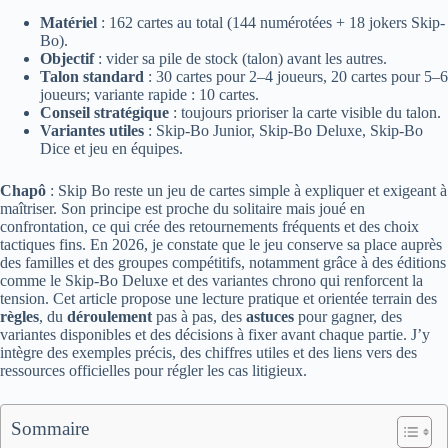
Matériel
: 162 cartes au total (144 numérotées + 18 jokers Skip-
Bo).
Objectif
: vider sa pile de stock (talon) avant les autres.
Talon standard
: 30 cartes pour 2–4 joueurs, 20 cartes pour 5–6
joueurs; variante rapide : 10 cartes.
Conseil stratégique
: toujours prioriser la carte visible du talon.
Variantes utiles
: Skip-Bo Junior, Skip-Bo Deluxe, Skip-Bo
Dice et jeu en équipes.
Chapô
: Skip Bo reste un jeu de cartes simple à expliquer et exigeant à
maîtriser. Son principe est proche du solitaire mais joué en
confrontation, ce qui crée des retournements fréquents et des choix
tactiques fins. En 2026, je constate que le jeu conserve sa place auprès
des familles et des groupes compétitifs, notamment grâce à des éditions
comme le Skip-Bo Deluxe et des variantes chrono qui renforcent la
tension. Cet article propose une lecture pratique et orientée terrain des
règles
, du
déroulement
pas à pas, des
astuces
pour gagner, des
variantes disponibles et des décisions à fixer avant chaque partie. J’y
intègre des exemples précis, des chiffres utiles et des liens vers des
ressources officielles pour régler les cas litigieux.
Sommaire