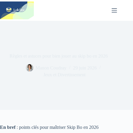
Passer
au
contenu
Règles et astuces pour bien jouer au skip bo en 2026
Manon Coudray
29 juin 2026
Jeux et Divertissement
En bref
: points clés pour maîtriser Skip Bo en 2026