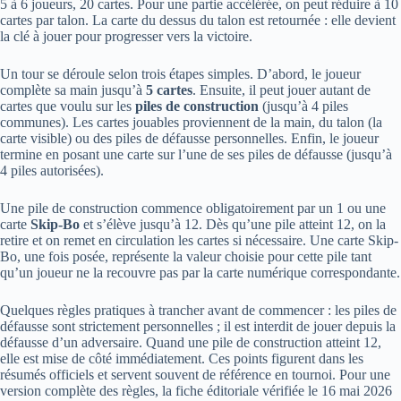
5 à 6 joueurs, 20 cartes. Pour une partie accélérée, on peut réduire à 10
cartes par talon. La carte du dessus du talon est retournée : elle devient
la clé à jouer pour progresser vers la victoire.
Un tour se déroule selon trois étapes simples. D’abord, le joueur
complète sa main jusqu’à
5 cartes
. Ensuite, il peut jouer autant de
cartes que voulu sur les
piles de construction
(jusqu’à 4 piles
communes). Les cartes jouables proviennent de la main, du talon (la
carte visible) ou des piles de défausse personnelles. Enfin, le joueur
termine en posant une carte sur l’une de ses piles de défausse (jusqu’à
4 piles autorisées).
Une pile de construction commence obligatoirement par un 1 ou une
carte
Skip-Bo
et s’élève jusqu’à 12. Dès qu’une pile atteint 12, on la
retire et on remet en circulation les cartes si nécessaire. Une carte Skip-
Bo, une fois posée, représente la valeur choisie pour cette pile tant
qu’un joueur ne la recouvre pas par la carte numérique correspondante.
Quelques règles pratiques à trancher avant de commencer : les piles de
défausse sont strictement personnelles ; il est interdit de jouer depuis la
défausse d’un adversaire. Quand une pile de construction atteint 12,
elle est mise de côté immédiatement. Ces points figurent dans les
résumés officiels et servent souvent de référence en tournoi. Pour une
version complète des règles, la fiche éditoriale vérifiée le 16 mai 2026