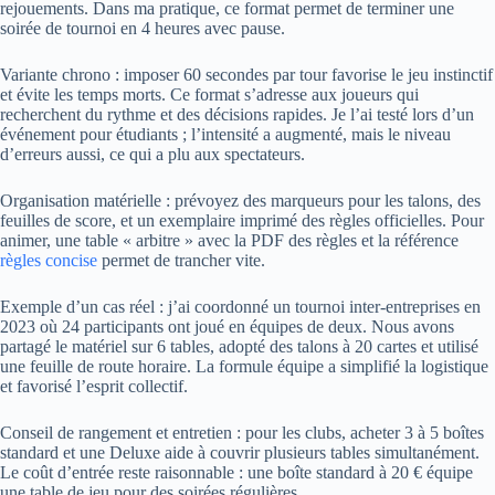
rejouements. Dans ma pratique, ce format permet de terminer une
soirée de tournoi en 4 heures avec pause.
Variante chrono : imposer 60 secondes par tour favorise le jeu instinctif
et évite les temps morts. Ce format s’adresse aux joueurs qui
recherchent du rythme et des décisions rapides. Je l’ai testé lors d’un
événement pour étudiants ; l’intensité a augmenté, mais le niveau
d’erreurs aussi, ce qui a plu aux spectateurs.
Organisation matérielle : prévoyez des marqueurs pour les talons, des
feuilles de score, et un exemplaire imprimé des règles officielles. Pour
animer, une table « arbitre » avec la PDF des règles et la référence
règles concise
permet de trancher vite.
Exemple d’un cas réel : j’ai coordonné un tournoi inter-entreprises en
2023 où 24 participants ont joué en équipes de deux. Nous avons
partagé le matériel sur 6 tables, adopté des talons à 20 cartes et utilisé
une feuille de route horaire. La formule équipe a simplifié la logistique
et favorisé l’esprit collectif.
Conseil de rangement et entretien : pour les clubs, acheter 3 à 5 boîtes
standard et une Deluxe aide à couvrir plusieurs tables simultanément.
Le coût d’entrée reste raisonnable : une boîte standard à 20 € équipe
une table de jeu pour des soirées régulières.