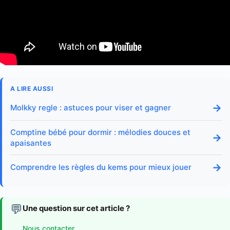
A LIRE AUSSI
→
Molkky regle : astuces pour viser et gagner
Comptine bébé pour dormir : mélodies douces et
→
apaisantes
→
Comprendre les règles du kems pour mieux jouer
💬
Une question sur cet article ?
Nous contacter