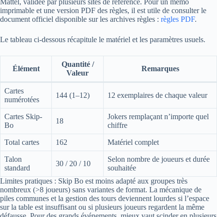
Mattel, validée par plusieurs sites de référence. Pour un mémo
imprimable et une version PDF des règles, il est utile de consulter le
document officiel disponible sur les archives règles :
règles PDF
.
Le tableau ci-dessous récapitule le matériel et les paramètres usuels.
Quantité /
Élément
Remarques
Valeur
Cartes
144 (1–12)
12 exemplaires de chaque valeur
numérotées
Cartes Skip-
Jokers remplaçant n’importe quel
18
Bo
chiffre
Total cartes
162
Matériel complet
Talon
Selon nombre de joueurs et durée
30 / 20 / 10
standard
souhaitée
Limites pratiques : Skip Bo est moins adapté aux groupes très
nombreux (>8 joueurs) sans variantes de format. La mécanique de
piles communes et la gestion des tours deviennent lourdes si l’espace
sur la table est insuffisant ou si plusieurs joueurs regardent la même
défausse. Pour des grands événements, mieux vaut scinder en plusieurs