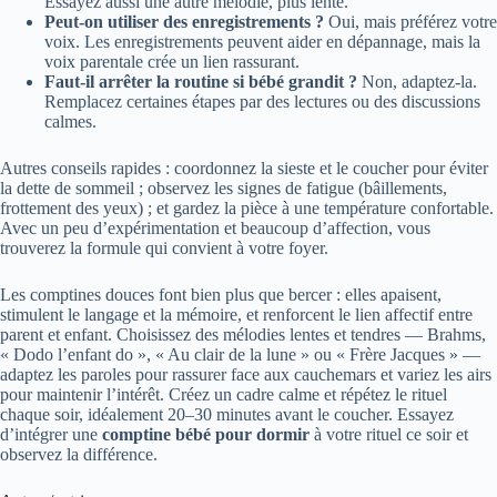
Essayez aussi une autre mélodie, plus lente.
Peut-on utiliser des enregistrements ?
Oui, mais préférez votre
voix. Les enregistrements peuvent aider en dépannage, mais la
voix parentale crée un lien rassurant.
Faut-il arrêter la routine si bébé grandit ?
Non, adaptez-la.
Remplacez certaines étapes par des lectures ou des discussions
calmes.
Autres conseils rapides : coordonnez la sieste et le coucher pour éviter
la dette de sommeil ; observez les signes de fatigue (bâillements,
frottement des yeux) ; et gardez la pièce à une température confortable.
Avec un peu d’expérimentation et beaucoup d’affection, vous
trouverez la formule qui convient à votre foyer.
Les comptines douces font bien plus que bercer : elles apaisent,
stimulent le langage et la mémoire, et renforcent le lien affectif entre
parent et enfant. Choisissez des mélodies lentes et tendres — Brahms,
« Dodo l’enfant do », « Au clair de la lune » ou « Frère Jacques » —
adaptez les paroles pour rassurer face aux cauchemars et variez les airs
pour maintenir l’intérêt. Créez un cadre calme et répétez le rituel
chaque soir, idéalement 20–30 minutes avant le coucher. Essayez
d’intégrer une
comptine bébé pour dormir
à votre rituel ce soir et
observez la différence.