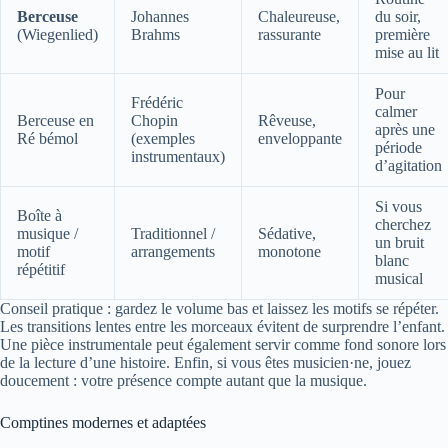
Berceuse
Johannes
Chaleureuse,
du soir,
(Wiegenlied)
Brahms
rassurante
première
mise au lit
Pour
Frédéric
calmer
Berceuse en
Chopin
Rêveuse,
après une
Ré bémol
(exemples
enveloppante
période
instrumentaux)
d’agitation
Si vous
Boîte à
cherchez
musique /
Traditionnel /
Sédative,
un bruit
motif
arrangements
monotone
blanc
répétitif
musical
Conseil pratique : gardez le volume bas et laissez les motifs se répéter.
Les transitions lentes entre les morceaux évitent de surprendre l’enfant.
Une pièce instrumentale peut également servir comme fond sonore lors
de la lecture d’une histoire. Enfin, si vous êtes musicien·ne, jouez
doucement : votre présence compte autant que la musique.
Comptines modernes et adaptées