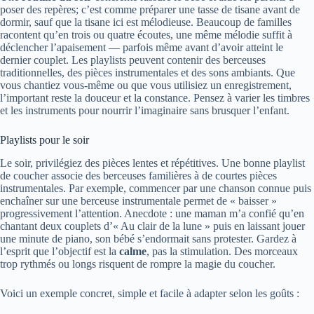
poser des repères; c’est comme préparer une tasse de tisane avant de
dormir, sauf que la tisane ici est mélodieuse. Beaucoup de familles
racontent qu’en trois ou quatre écoutes, une même mélodie suffit à
déclencher l’apaisement — parfois même avant d’avoir atteint le
dernier couplet. Les playlists peuvent contenir des berceuses
traditionnelles, des pièces instrumentales et des sons ambiants. Que
vous chantiez vous-même ou que vous utilisiez un enregistrement,
l’important reste la douceur et la constance. Pensez à varier les timbres
et les instruments pour nourrir l’imaginaire sans brusquer l’enfant.
Playlists pour le soir
Le soir, privilégiez des pièces lentes et répétitives. Une bonne playlist
de coucher associe des berceuses familières à de courtes pièces
instrumentales. Par exemple, commencer par une chanson connue puis
enchaîner sur une berceuse instrumentale permet de « baisser »
progressivement l’attention. Anecdote : une maman m’a confié qu’en
chantant deux couplets d’« Au clair de la lune » puis en laissant jouer
une minute de piano, son bébé s’endormait sans protester. Gardez à
l’esprit que l’objectif est la
calme
, pas la stimulation. Des morceaux
trop rythmés ou longs risquent de rompre la magie du coucher.
Voici un exemple concret, simple et facile à adapter selon les goûts :