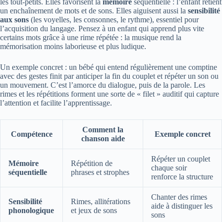
les tout-petits. Elles favorisent la
mémoire
séquentielle : l’enfant retient
un enchaînement de mots et de sons. Elles aiguisent aussi la
sensibilité
aux sons
(les voyelles, les consonnes, le rythme), essentiel pour
l’acquisition du langage. Pensez à un enfant qui apprend plus vite
certains mots grâce à une rime répétée : la musique rend la
mémorisation moins laborieuse et plus ludique.
Un exemple concret : un bébé qui entend régulièrement une comptine
avec des gestes finit par anticiper la fin du couplet et répéter un son ou
un mouvement. C’est l’amorce du dialogue, puis de la parole. Les
rimes et les répétitions forment une sorte de « filet » auditif qui capture
l’attention et facilite l’apprentissage.
Comment la
Compétence
Exemple concret
chanson aide
Répéter un couplet
Mémoire
Répétition de
chaque soir
séquentielle
phrases et strophes
renforce la structure
Chanter des rimes
Sensibilité
Rimes, allitérations
aide à distinguer les
phonologique
et jeux de sons
sons