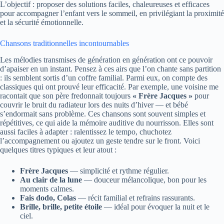
L’objectif : proposer des solutions faciles, chaleureuses et efficaces
pour accompagner l’enfant vers le sommeil, en privilégiant la proximité
et la sécurité émotionnelle.
Chansons traditionnelles incontournables
Les mélodies transmises de génération en génération ont ce pouvoir
d’apaiser en un instant. Pensez à ces airs que l’on chante sans partition
: ils semblent sortis d’un coffre familial. Parmi eux, on compte des
classiques qui ont prouvé leur efficacité. Par exemple, une voisine me
racontait que son père fredonnait toujours
« Frère Jacques »
pour
couvrir le bruit du radiateur lors des nuits d’hiver — et bébé
s’endormait sans problème. Ces chansons sont souvent simples et
répétitives, ce qui aide la mémoire auditive du nourrisson. Elles sont
aussi faciles à adapter : ralentissez le tempo, chuchotez
l’accompagnement ou ajoutez un geste tendre sur le front. Voici
quelques titres typiques et leur atout :
Frère Jacques
— simplicité et rythme régulier.
Au clair de la lune
— douceur mélancolique, bon pour les
moments calmes.
Fais dodo, Colas
— récit familial et refrains rassurants.
Brille, brille, petite étoile
— idéal pour évoquer la nuit et le
ciel.