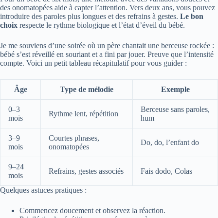
des onomatopées aide à capter l’attention. Vers deux ans, vous pouvez
introduire des paroles plus longues et des refrains à gestes.
Le bon
choix
respecte le rythme biologique et l’état d’éveil du bébé.
Je me souviens d’une soirée où un père chantait une berceuse rockée :
bébé s’est réveillé en souriant et a fini par jouer. Preuve que l’intensité
compte. Voici un petit tableau récapitulatif pour vous guider :
Âge
Type de mélodie
Exemple
0–3
Berceuse sans paroles,
Rythme lent, répétition
mois
hum
3–9
Courtes phrases,
Do, do, l’enfant do
mois
onomatopées
9–24
Refrains, gestes associés
Fais dodo, Colas
mois
Quelques astuces pratiques :
Commencez doucement et observez la réaction.