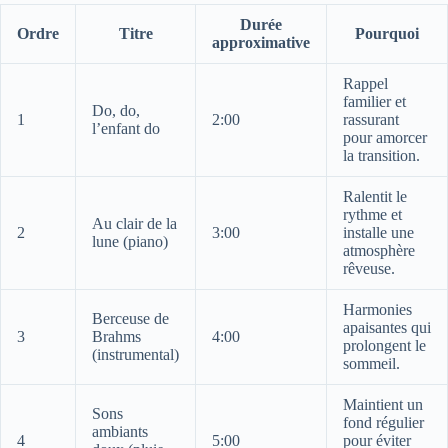
Durée
Ordre
Titre
Pourquoi
approximative
Rappel
familier et
Do, do,
1
2:00
rassurant
l’enfant do
pour amorcer
la transition.
Ralentit le
rythme et
Au clair de la
2
3:00
installe une
lune (piano)
atmosphère
rêveuse.
Harmonies
Berceuse de
apaisantes qui
3
Brahms
4:00
prolongent le
(instrumental)
sommeil.
Maintient un
Sons
fond régulier
ambiants
4
5:00
pour éviter