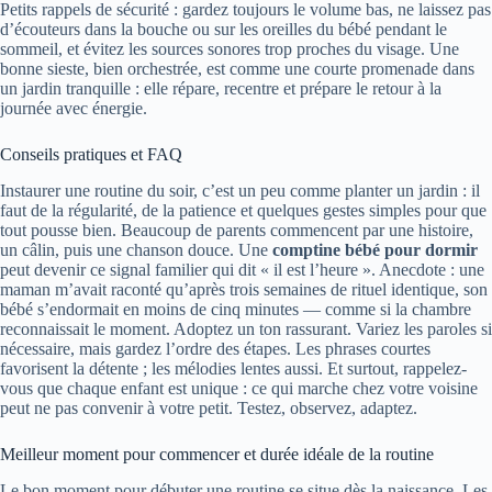
Petits rappels de sécurité : gardez toujours le volume bas, ne laissez pas
d’écouteurs dans la bouche ou sur les oreilles du bébé pendant le
sommeil, et évitez les sources sonores trop proches du visage. Une
bonne sieste, bien orchestrée, est comme une courte promenade dans
un jardin tranquille : elle répare, recentre et prépare le retour à la
journée avec énergie.
Conseils pratiques et FAQ
Instaurer une routine du soir, c’est un peu comme planter un jardin : il
faut de la régularité, de la patience et quelques gestes simples pour que
tout pousse bien. Beaucoup de parents commencent par une histoire,
un câlin, puis une chanson douce. Une
comptine bébé pour dormir
peut devenir ce signal familier qui dit « il est l’heure ». Anecdote : une
maman m’avait raconté qu’après trois semaines de rituel identique, son
bébé s’endormait en moins de cinq minutes — comme si la chambre
reconnaissait le moment. Adoptez un ton rassurant. Variez les paroles si
nécessaire, mais gardez l’ordre des étapes. Les phrases courtes
favorisent la détente ; les mélodies lentes aussi. Et surtout, rappelez-
vous que chaque enfant est unique : ce qui marche chez votre voisine
peut ne pas convenir à votre petit. Testez, observez, adaptez.
Meilleur moment pour commencer et durée idéale de la routine
Le bon moment pour débuter une routine se situe dès la naissance. Les