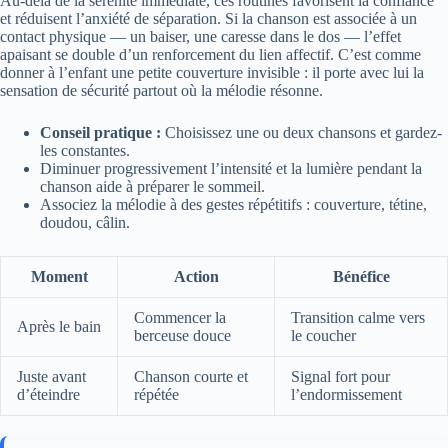
Au-delà de la sérénité immédiate, ces routines favorisent la confiance
et réduisent l’anxiété de séparation. Si la chanson est associée à un
contact physique — un baiser, une caresse dans le dos — l’effet
apaisant se double d’un renforcement du lien affectif. C’est comme
donner à l’enfant une petite couverture invisible : il porte avec lui la
sensation de sécurité partout où la mélodie résonne.
Conseil pratique :
Choisissez une ou deux chansons et gardez-
les constantes.
Diminuer progressivement l’intensité et la lumière pendant la
chanson aide à préparer le sommeil.
Associez la mélodie à des gestes répétitifs : couverture, tétine,
doudou, câlin.
Moment
Action
Bénéfice
Commencer la
Transition calme vers
Après le bain
berceuse douce
le coucher
Juste avant
Chanson courte et
Signal fort pour
d’éteindre
répétée
l’endormissement