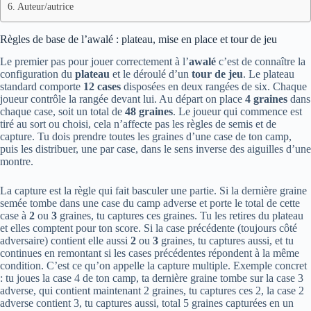
Auteur/autrice
Règles de base de l’awalé : plateau, mise en place et tour de jeu
Le premier pas pour jouer correctement à l’
awalé
c’est de connaître la
configuration du
plateau
et le déroulé d’un
tour de jeu
. Le plateau
standard comporte
12 cases
disposées en deux rangées de six. Chaque
joueur contrôle la rangée devant lui. Au départ on place
4 graines
dans
chaque case, soit un total de
48 graines
. Le joueur qui commence est
tiré au sort ou choisi, cela n’affecte pas les règles de semis et de
capture. Tu dois prendre toutes les graines d’une case de ton camp,
puis les distribuer, une par case, dans le sens inverse des aiguilles d’une
montre.
La capture est la règle qui fait basculer une partie. Si la dernière graine
semée tombe dans une case du camp adverse et porte le total de cette
case à
2
ou
3
graines, tu captures ces graines. Tu les retires du plateau
et elles comptent pour ton score. Si la case précédente (toujours côté
adversaire) contient elle aussi
2
ou
3
graines, tu captures aussi, et tu
continues en remontant si les cases précédentes répondent à la même
condition. C’est ce qu’on appelle la capture multiple. Exemple concret
: tu joues la case 4 de ton camp, ta dernière graine tombe sur la case 3
adverse, qui contient maintenant 2 graines, tu captures ces 2, la case 2
adverse contient 3, tu captures aussi, total 5 graines capturées en un