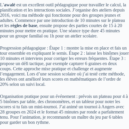
L’
awalé
est un excellent outil pédagogique pour travailler le calcul, la
planification et les interactions sociales. J’organise des ateliers depuis
2016, voici ma méthode qui fonctionne pour des groupes jeunes et
adultes. Commence par une introduction de 10 minutes sur le plateau
et les
règles de base
, ensuite propose des parties courtes de 15 à 20
minutes pour mettre en pratique. Une séance type dure 45 minutes
pour un groupe familial ou 1h pour un atelier scolaire.
Progression pédagogique : Étape 1 : montre la mise en place et fais un
tour ensemble en expliquant le semis. Étape 2 : laisse les binômes jouer
10 minutes et interviens pour corriger les erreurs fréquentes. Étape 3 :
propose un défi tactique, par exemple capturer 6 graines en deux
coups. Cette approche mixe pratique et challenge et augmente
l’engagement. Lors d’une session scolaire où j’ai testé cette méthode,
les élèves ont amélioré leurs scores en mathématiques de l’ordre de
20% selon un suivi local.
Organisation pratique pour un événement : prévois un plateau pour 4 à
5 binômes par table, des chronomètres, et un tableur pour noter les
scores si tu fais un mini-tournoi. J’ai animé un tournoi à Angers avec
28 groupes en 2024 et le format 45 minutes par ronde a parfaitement
tenu. Pour l’animation, je recommande un maître du jeu par 6 tables
pour garder un bon rythme.