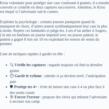
Krou volontaire pour protéger une case contenant 4 graines, il a ensuite
converti ce contrôle en deux captures successives. Attention, le Krou
est risqué si l’adversaire sait le contrer.
Exploiter la psychologie : certains joueurs paniquent quand ils
manquent de choix, d’autres jouent systématiquement leur case la plus
à droite. Repère ces habitudes et piège-les. Lors d’un atelier à Angers,
j’ai mis en binômes un joueur impulsif avec un joueur patient, le
patient a gagné 8 fois sur 10 en exploitant les erreurs de semis du
premier.
Liste de tactiques rapides à garder en tête :
🔍
Vérifie les captures
: regarde toujours où finit ta dernière
graine
⏱️
Garde le rythme
: ralentis si ça devient serré, l’anticipation
paie
🛡️
Protège tes 4+
: évite de laisser une case à 4 ou plus face à
des semis courts
🎯
Forcer l’erreur
: propose des choix qui mènent l’adversaire
à secouer son camp