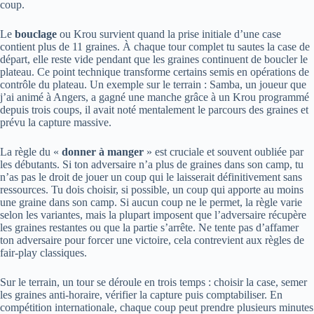
coup.
Le
bouclage
ou Krou survient quand la prise initiale d’une case
contient plus de 11 graines. À chaque tour complet tu sautes la case de
départ, elle reste vide pendant que les graines continuent de boucler le
plateau. Ce point technique transforme certains semis en opérations de
contrôle du plateau. Un exemple sur le terrain : Samba, un joueur que
j’ai animé à Angers, a gagné une manche grâce à un Krou programmé
depuis trois coups, il avait noté mentalement le parcours des graines et
prévu la capture massive.
La règle du «
donner à manger
» est cruciale et souvent oubliée par
les débutants. Si ton adversaire n’a plus de graines dans son camp, tu
n’as pas le droit de jouer un coup qui le laisserait définitivement sans
ressources. Tu dois choisir, si possible, un coup qui apporte au moins
une graine dans son camp. Si aucun coup ne le permet, la règle varie
selon les variantes, mais la plupart imposent que l’adversaire récupère
les graines restantes ou que la partie s’arrête. Ne tente pas d’affamer
ton adversaire pour forcer une victoire, cela contrevient aux règles de
fair-play classiques.
Sur le terrain, un tour se déroule en trois temps : choisir la case, semer
les graines anti-horaire, vérifier la capture puis comptabiliser. En
compétition internationale, chaque coup peut prendre plusieurs minutes