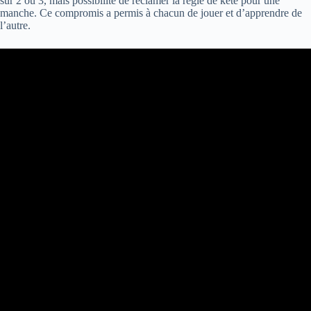
sur 2 ou 3, mais possibilité de réclamer la règle de kété pour une
manche. Ce compromis a permis à chacun de jouer et d’apprendre de
l’autre.