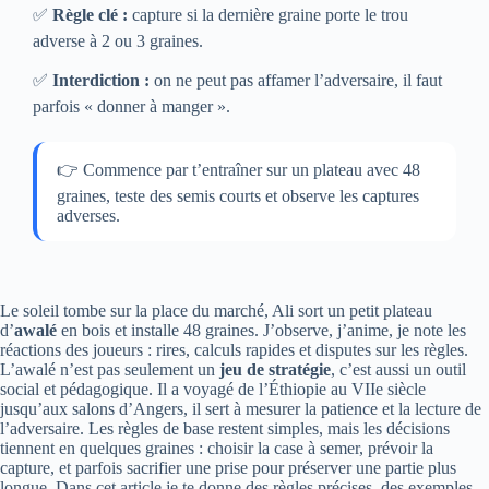
✅
Règle clé :
capture si la dernière graine porte le trou
adverse à 2 ou 3 graines.
✅
Interdiction :
on ne peut pas affamer l’adversaire, il faut
parfois « donner à manger ».
👉 Commence par t’entraîner sur un plateau avec 48
graines, teste des semis courts et observe les captures
adverses.
Le soleil tombe sur la place du marché, Ali sort un petit plateau
d’
awalé
en bois et installe 48 graines. J’observe, j’anime, je note les
réactions des joueurs : rires, calculs rapides et disputes sur les règles.
L’awalé n’est pas seulement un
jeu de stratégie
, c’est aussi un outil
social et pédagogique. Il a voyagé de l’Éthiopie au VIIe siècle
jusqu’aux salons d’Angers, il sert à mesurer la patience et la lecture de
l’adversaire. Les règles de base restent simples, mais les décisions
tiennent en quelques graines : choisir la case à semer, prévoir la
capture, et parfois sacrifier une prise pour préserver une partie plus
longue. Dans cet article je te donne des règles précises, des exemples