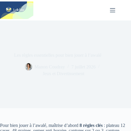
Passer
au
contenu
Les règles essentielles pour bien jouer à l’awalé
Manon Coudray
7 juillet 2026
Jeux et Divertissement
Pour bien jouer à l’awalé, maîtrise d’abord
8 règles clés
: plateau 12
cases, 48 graines, semer anti-horaire, captures sur 2 ou 3, capture