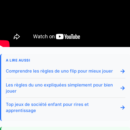
A LIRE AUSSI
→
Comprendre les règles de uno flip pour mieux jouer
Les règles du uno expliquées simplement pour bien
→
jouer
Top jeux de société enfant pour rires et
→
apprentissage