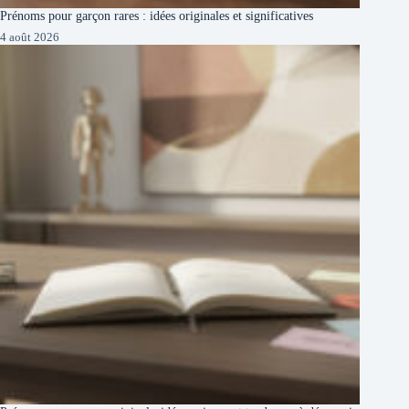
Prénoms pour garçon rares : idées originales et significatives
4 août 2026