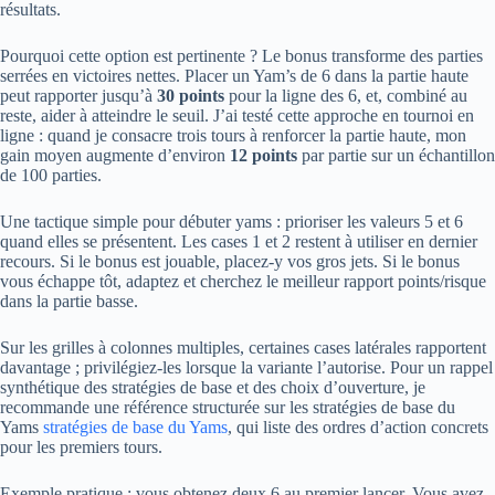
résultats.
Pourquoi cette option est pertinente ? Le bonus transforme des parties
serrées en victoires nettes. Placer un Yam’s de 6 dans la partie haute
peut rapporter jusqu’à
30 points
pour la ligne des 6, et, combiné au
reste, aider à atteindre le seuil. J’ai testé cette approche en tournoi en
ligne : quand je consacre trois tours à renforcer la partie haute, mon
gain moyen augmente d’environ
12 points
par partie sur un échantillon
de 100 parties.
Une tactique simple pour débuter yams : prioriser les valeurs 5 et 6
quand elles se présentent. Les cases 1 et 2 restent à utiliser en dernier
recours. Si le bonus est jouable, placez-y vos gros jets. Si le bonus
vous échappe tôt, adaptez et cherchez le meilleur rapport points/risque
dans la partie basse.
Sur les grilles à colonnes multiples, certaines cases latérales rapportent
davantage ; privilégiez-les lorsque la variante l’autorise. Pour un rappel
synthétique des stratégies de base et des choix d’ouverture, je
recommande une référence structurée sur les stratégies de base du
Yams
stratégies de base du Yams
, qui liste des ordres d’action concrets
pour les premiers tours.
Exemple pratique : vous obtenez deux 6 au premier lancer. Vous avez