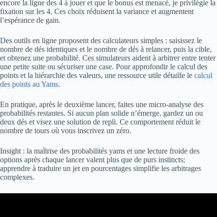
encore la ligne des 4 à jouer et que le bonus est menacé, je privilégie la
fixation sur les 4. Ces choix réduisent la variance et augmentent
l’espérance de gain.
Des outils en ligne proposent des calculateurs simples : saisissez le
nombre de dés identiques et le nombre de dés à relancer, puis la cible,
et obtenez une probabilité. Ces simulateurs aident à arbitrer entre tenter
une petite suite ou sécuriser une case. Pour approfondir le calcul des
points et la hiérarchie des valeurs, une ressource utile détaille le
calcul
des points au Yams
.
En pratique, après le deuxième lancer, faites une micro-analyse des
probabilités restantes. Si aucun plan solide n’émerge, gardez un ou
deux dés et visez une solution de repli. Ce comportement réduit le
nombre de tours où vous inscrivez un zéro.
Insight : la maîtrise des probabilités yams et une lecture froide des
options après chaque lancer valent plus que de purs instincts;
apprendre à traduire un jet en pourcentages simplifie les arbitrages
complexes.