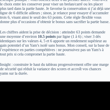
le choix entre les conserver pour viser un brelan/carré ou les placer
plus tard dans la partie haute. Je favorise la conservation si j’ai déjà une
ligne de 6 difficile ailleurs ; sinon, je relance pour essayer d’accumuler
trois 6, visant ainsi le seuil des 63 points. Cette règle flexible vous
donne plus d’occasions d’obtenir le bonus sans sacrifier la partie basse.
Les chiffres aident la prise de décision : atteindre 63 points demande
une moyenne d’environ
10.5 points
par ligne (1 à 6) ; viser 3 dés
identiques sur les valeurs 4, 5 et 6 apporte un rendement supérieur au
gain potentiel d’un Yam’s isolé sans bonus. Mon conseil, sur la base de
l’expérience en parties compétitives : ne poursuivez pas un Yam’s à
tout prix si cela compromet la partie haute.
Insight : construire le haut du tableau progressivement offre une marge
de sécurité qui réduit la variance des scores et accroît vos chances
yams sur la durée.