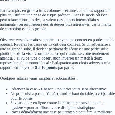
Par exemple, en grille à trois colonnes, certaines colonnes rapportent
plus et justifient une prise de risque précoce. Dans le mode où l’on
peut relancer tous les dés, la valeur des lancers intermédiaires
augmente : on privilégiera des stratégies plus agressives, car la marge
de correction est plus grande.
Observer vos adversaires apporte un avantage concret en parties multi-
joueurs. Repérez les cases qu’ils ont déjà cochées. Si un adversaire a
raté sa grande suite, il devient pertinent de sécuriser une petite suite
plutôt que de la viser vous-même, ce qui maximise votre rendement
attendu. J’ai vu ce type d’observation inverser un match à deux
reprises lors d’un tournoi local : l’adaptation aux choix adverses m’a
rapporté en moyenne
8 à 10 points
par partie.
Quelques astuces yams simples et actionnables :
Réservez la case « Chance » pour des tours sans alternative.
Ne poursuivez pas un Yam’s quand le haut du tableau est jouable
pour le bonus.
Si vous jouez en ligne contre l’ordinateur, testez le mode «
mystère » pour améliorer votre discipline stratégique.
Rayer délibérément une case peu rentable peut être la meilleure