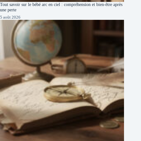
Tout savoir sur le bébé arc en ciel : compréhension et bien-être après
une perte
5 août 2026