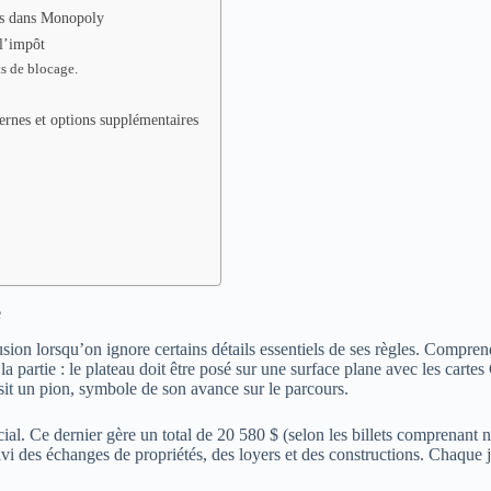
els dans Monopoly
 l’impôt
s de blocage.
nes et options supplémentaires
e
sion lorsqu’on ignore certains détails essentiels de ses règles. Compren
 la partie : le plateau doit être posé sur une surface plane avec les car
sit un pion, symbole de son avance sur le parcours.
ucial. Ce dernier gère un total de 20 580 $ (selon les billets comprenant
le suivi des échanges de propriétés, des loyers et des constructions. Ch