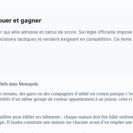
jouer et gagner
r qui allie adresse et calcul de score. Sa règle officielle impos
écisions tactiques le rendent exigeant en compétition. Ce texte d
hôtels dans Monopoly
errains, des gares ou des compagnies d’utilité est central puisque c’est 
opriétés d’un même groupe de couleur appartiennent à un joueur, celui-ci
 équilibre pour édifier ses bâtiments : chaque maison doit être bâtie un
e. Il faudra construire une maison sur chacune avant d’en empiler une de