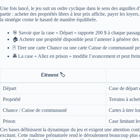
Une fois lancé, le jeu suit un ordre cyclique dans le sens des aiguilles
partie : acheter des propriétés libres à leur prix affiche, payer les loye
la stratégie croise le hasard de manière équilibrée.
🎯 Savoir que la case « Départ » rapporte 200 $ à chaque passag
🏠 Acheter une propriété disponible peut l’amener à génèrer des
🃏 Tirer une carte Chance ou une carte Caisse de communauté peut
🚔 La case « Allez en prison » modifie l’avancement et peut freine
Élément 🏷️
Départ
Case de départ 
Propriété
Terrains à achet
Chance / Caisse de communauté
Cartes à tirer l
Prison
Case limitant l
Ces bases définissent la dynamique du jeu et exigent une attention conti
excitant. Cette maîtrise prématurée rend le déroulement beaucoup plus e