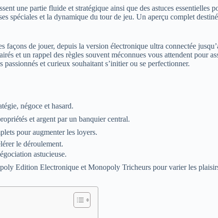
sent une partie fluide et stratégique ainsi que des astuces essentielles
es spéciales et la dynamique du tour de jeu. Un aperçu complet destiné
des façons de jouer, depuis la version électronique ultra connectée ju
airés et un rappel des règles souvent méconnues vous attendent pour ass
passionnés et curieux souhaitant s’initier ou se perfectionner.
ratégie, négoce et hasard.
ropriétés et argent par un banquier central.
plets pour augmenter les loyers.
lérer le déroulement.
négociation astucieuse.
ly Edition Electronique et Monopoly Tricheurs pour varier les plaisir