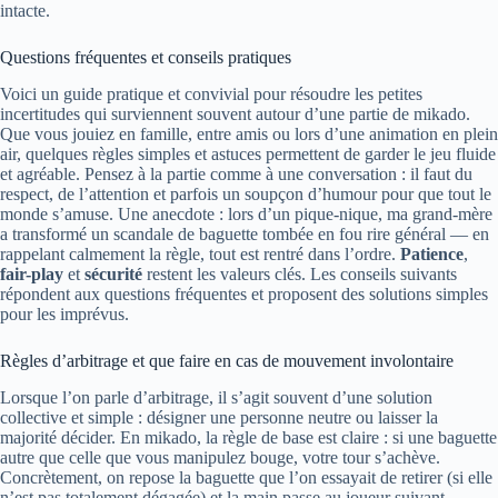
intacte.
Questions fréquentes et conseils pratiques
Voici un guide pratique et convivial pour résoudre les petites
incertitudes qui surviennent souvent autour d’une partie de mikado.
Que vous jouiez en famille, entre amis ou lors d’une animation en plein
air, quelques règles simples et astuces permettent de garder le jeu fluide
et agréable. Pensez à la partie comme à une conversation : il faut du
respect, de l’attention et parfois un soupçon d’humour pour que tout le
monde s’amuse. Une anecdote : lors d’un pique-nique, ma grand-mère
a transformé un scandale de baguette tombée en fou rire général — en
rappelant calmement la règle, tout est rentré dans l’ordre.
Patience
,
fair-play
et
sécurité
restent les valeurs clés. Les conseils suivants
répondent aux questions fréquentes et proposent des solutions simples
pour les imprévus.
Règles d’arbitrage et que faire en cas de mouvement involontaire
Lorsque l’on parle d’arbitrage, il s’agit souvent d’une solution
collective et simple : désigner une personne neutre ou laisser la
majorité décider. En mikado, la règle de base est claire : si une baguette
autre que celle que vous manipulez bouge, votre tour s’achève.
Concrètement, on repose la baguette que l’on essayait de retirer (si elle
n’est pas totalement dégagée) et la main passe au joueur suivant.