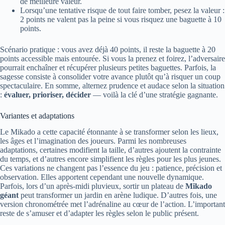
de meilleure valeur.
Lorsqu’une tentative risque de tout faire tomber, pesez la valeur :
2 points ne valent pas la peine si vous risquez une baguette à 10
points.
Scénario pratique : vous avez déjà 40 points, il reste la baguette à 20
points accessible mais entourée. Si vous la prenez et foirez, l’adversaire
pourrait enchaîner et récupérer plusieurs petites baguettes. Parfois, la
sagesse consiste à consolider votre avance plutôt qu’à risquer un coup
spectaculaire. En somme, alternez prudence et audace selon la situation
:
évaluer, prioriser, décider
— voilà la clé d’une stratégie gagnante.
Variantes et adaptations
Le Mikado a cette capacité étonnante à se transformer selon les lieux,
les âges et l’imagination des joueurs. Parmi les nombreuses
adaptations, certaines modifient la taille, d’autres ajoutent la contrainte
du temps, et d’autres encore simplifient les règles pour les plus jeunes.
Ces variations ne changent pas l’essence du jeu : patience, précision et
observation. Elles apportent cependant une nouvelle dynamique.
Parfois, lors d’un après-midi pluvieux, sortir un plateau de
Mikado
géant
peut transformer un jardin en arène ludique. D’autres fois, une
version chronométrée met l’adrénaline au cœur de l’action. L’important
reste de s’amuser et d’adapter les règles selon le public présent.