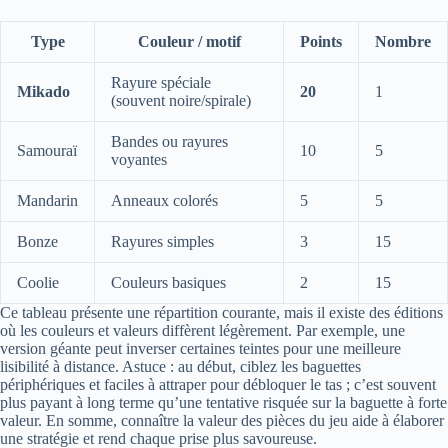
Type
Couleur / motif
Points
Nombre
Rayure spéciale
Mikado
20
1
(souvent noire/spirale)
Bandes ou rayures
Samouraï
10
5
voyantes
Mandarin
Anneaux colorés
5
5
Bonze
Rayures simples
3
15
Coolie
Couleurs basiques
2
15
Ce tableau présente une répartition courante, mais il existe des éditions
où les couleurs et valeurs diffèrent légèrement. Par exemple, une
version géante peut inverser certaines teintes pour une meilleure
lisibilité à distance. Astuce : au début, ciblez les baguettes
périphériques et faciles à attraper pour débloquer le tas ; c’est souvent
plus payant à long terme qu’une tentative risquée sur la baguette à forte
valeur. En somme, connaître la valeur des pièces du jeu aide à élaborer
une stratégie et rend chaque prise plus savoureuse.