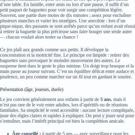
d’une table. En famille, entre amis ou lors d’une pause, il suffit d’un
petit paquet de baguettes pour voir surgir une compétition légère.
Souvent, une partie dure moins de dix minutes ; assez pour enchaîner
plusieurs manches et varier les stratégies. Une anecdote : lors d’un
pique-nique, des passants se sont arrêtés parce qu’un enfant avait réussi
à retirer la baguette la plus précieuse sans faire bouger une seule autre
— chacun voulait alors tenter sa chance !
Ce jeu plaît aux grands comme aux petits. Il développe la
concentration et la motricité fine. Le principe est limpide : retirer des
baguettes sans provoquer le moindre mouvement des autres. Le
suspense tient dans le geste le plus minime. Un doigt trop brusque et la
main passe au joueur suivant. C’est un équilibre délicat entre audace et
prudence, un peu comme marcher sur un fil tout en gardant le sourire.
Présentation (âge, joueurs, durée)
Le jeu convient généralement aux enfants à partir de
5 ans
, mais il
n’est pas rare de le voir entre adultes, lors d’apéritifs ou de réunions
familiales. Sa simplicité le rend accessible : aucune lecture compliquée,
juste des règles claires et rapides à expliquer. On peut y jouer seul pour
s’entraîner, mais l’intérêt principal est bien la compétition amicale.
Âge conseillé :
à partir de 5 ans — avec surveillance pour les