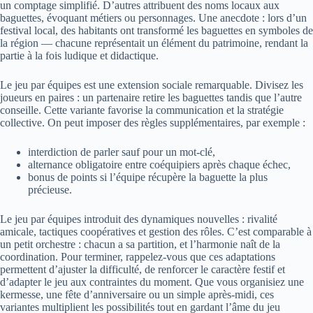
un comptage simplifié. D’autres attribuent des noms locaux aux
baguettes, évoquant métiers ou personnages. Une anecdote : lors d’un
festival local, des habitants ont transformé les baguettes en symboles de
la région — chacune représentait un élément du patrimoine, rendant la
partie à la fois ludique et didactique.
Le jeu par équipes est une extension sociale remarquable. Divisez les
joueurs en paires : un partenaire retire les baguettes tandis que l’autre
conseille. Cette variante favorise la communication et la stratégie
collective. On peut imposer des règles supplémentaires, par exemple :
interdiction de parler sauf pour un mot-clé,
alternance obligatoire entre coéquipiers après chaque échec,
bonus de points si l’équipe récupère la baguette la plus
précieuse.
Le jeu par équipes introduit des dynamiques nouvelles : rivalité
amicale, tactiques coopératives et gestion des rôles. C’est comparable à
un petit orchestre : chacun a sa partition, et l’harmonie naît de la
coordination. Pour terminer, rappelez-vous que ces adaptations
permettent d’ajuster la difficulté, de renforcer le caractère festif et
d’adapter le jeu aux contraintes du moment. Que vous organisiez une
kermesse, une fête d’anniversaire ou un simple après-midi, ces
variantes multiplient les possibilités tout en gardant l’âme du jeu