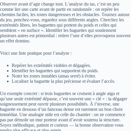
Observer avant d’agir change tout. L’analyse du tas, c’est un peu
comme lire une carte avant de partir en randonnée : on repère les
chemins faciles, les zones dangereuses et les obstacles. Tournez autour
du jeu, penchez-vous, regardez sous différents angles. Cherchez les
extrémités libres, les baguettes qui portent du poids et celles qui
semblent « en surface ». Identifier les baguettes qui soutiennent
plusieurs autres est primordial : retirer l’une d’elles provoquera souvent
un effet domino.
Voici une liste pratique pour l’analyse :
Repérer les extrémités visibles et dégagées.
Identifier les baguettes qui supportent du poids.
Noter les zones instables (amas serré) à éviter.
Localiser la baguette la plus précieuse et évaluer l’accès.
Un exemple concret : si trois baguettes se croisent à angle aigu et
qu’une seule extrémité dépasse, c’est souvent une « clé » : la dégager
soigneusement peut ouvrir plusieurs possibilités. À l’inverse, une
baguette en dessous d’un faisceau dense est rarement un bon choix
immédiat. Une analogie utile est celle du chantier : on ne commence
pas par démolir un mur porteur avant d’avoir soutenu la structure.
Soyez méthodique, patient et curieux — la bonne observation vous
rendra plus efficace et plus serein.