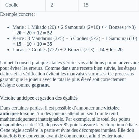
Coolie
2
15
Exemple concret :
Marie : 1 Mikado (20) + 2 Samouraïs (2×10) + 4 Bonzes (4×3)
=
20 + 20 + 12 = 52
Pierre : 3 Mandarins (3×5) + 5 Coolies (5×2) + 1 Samouraï (10)
=
15 + 10 + 10 = 35
Lucas : 7 Coolies (7×2) + 2 Bonzes (2×3) =
14 + 6 = 20
Un petit conseil pratique : faites vérifier vos additions par un adversaire
pour éviter les erreurs. Comme dans une recette bien suivie, les étapes
claires et la vérification évitent les mauvaises surprises. Ce processus
garantit que le joueur avec le total le plus élevé soit correctement
désigné comme
gagnant
.
Victoire anticipée et gestion des égalités
Dans certaines parties, il est possible d’annoncer une
victoire
anticipée
lorsque l’un des joueurs atteint un seuil qui le rend
mathématiquement inatteignable. Par exemple, si le total des points
disponibles est de 170, dépasser 85 points assure la victoire immédiate.
Cette règle accélère la partie et évite des décomptes inutiles. Elle doit
toutefois être convenue avant de commencer, afin d’éviter toute