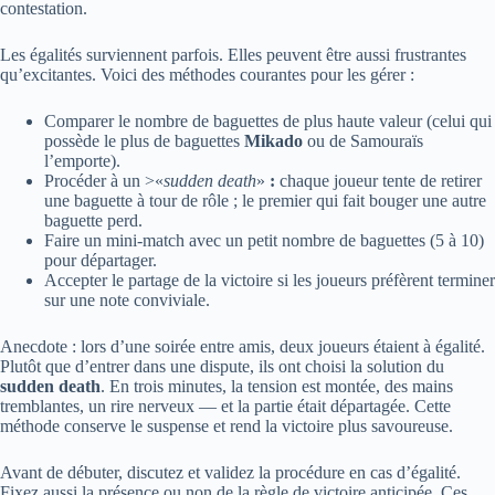
contestation.
Les égalités surviennent parfois. Elles peuvent être aussi frustrantes
qu’excitantes. Voici des méthodes courantes pour les gérer :
Comparer le nombre de baguettes de plus haute valeur (celui qui
possède le plus de baguettes
Mikado
ou de Samouraïs
l’emporte).
Procéder à un >«
sudden death
»
:
chaque joueur tente de retirer
une baguette à tour de rôle ; le premier qui fait bouger une autre
baguette perd.
Faire un mini-match avec un petit nombre de baguettes (5 à 10)
pour départager.
Accepter le partage de la victoire si les joueurs préfèrent terminer
sur une note conviviale.
Anecdote : lors d’une soirée entre amis, deux joueurs étaient à égalité.
Plutôt que d’entrer dans une dispute, ils ont choisi la solution du
sudden death
. En trois minutes, la tension est montée, des mains
tremblantes, un rire nerveux — et la partie était départagée. Cette
méthode conserve le suspense et rend la victoire plus savoureuse.
Avant de débuter, discutez et validez la procédure en cas d’égalité.
Fixez aussi la présence ou non de la règle de victoire anticipée. Ces