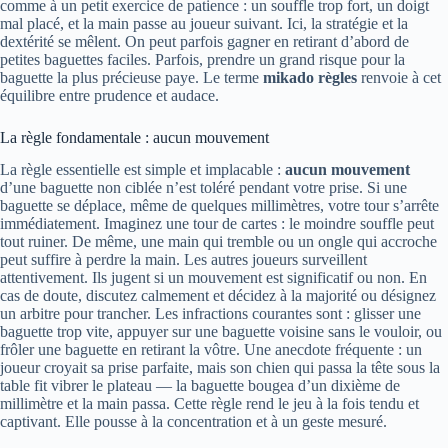
comme à un petit exercice de patience : un souffle trop fort, un doigt
mal placé, et la main passe au joueur suivant. Ici, la stratégie et la
dextérité se mêlent. On peut parfois gagner en retirant d’abord de
petites baguettes faciles. Parfois, prendre un grand risque pour la
baguette la plus précieuse paye. Le terme
mikado règles
renvoie à cet
équilibre entre prudence et audace.
La règle fondamentale : aucun mouvement
La règle essentielle est simple et implacable :
aucun mouvement
d’une baguette non ciblée n’est toléré pendant votre prise. Si une
baguette se déplace, même de quelques millimètres, votre tour s’arrête
immédiatement. Imaginez une tour de cartes : le moindre souffle peut
tout ruiner. De même, une main qui tremble ou un ongle qui accroche
peut suffire à perdre la main. Les autres joueurs surveillent
attentivement. Ils jugent si un mouvement est significatif ou non. En
cas de doute, discutez calmement et décidez à la majorité ou désignez
un arbitre pour trancher. Les infractions courantes sont : glisser une
baguette trop vite, appuyer sur une baguette voisine sans le vouloir, ou
frôler une baguette en retirant la vôtre. Une anecdote fréquente : un
joueur croyait sa prise parfaite, mais son chien qui passa la tête sous la
table fit vibrer le plateau — la baguette bougea d’un dixième de
millimètre et la main passa. Cette règle rend le jeu à la fois tendu et
captivant. Elle pousse à la concentration et à un geste mesuré.