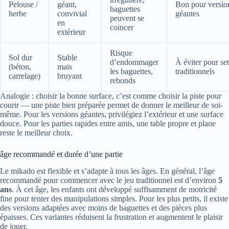
Pelouse /
géant,
Bon pour versio
baguettes
herbe
convivial
géantes
peuvent se
en
coincer
extérieur
Risque
Sol dur
Stable
d’endommager
À éviter pour set
(béton,
mais
les baguettes,
traditionnels
carrelage)
bruyant
rebonds
Analogie : choisir la bonne surface, c’est comme choisir la piste pour
courir — une piste bien préparée permet de donner le meilleur de soi-
même. Pour les versions géantes, privilégiez l’extérieur et une surface
douce. Pour les parties rapides entre amis, une table propre et plane
reste le meilleur choix.
âge recommandé et durée d’une partie
Le mikado est flexible et s’adapte à tous les âges. En général, l’âge
recommandé pour commencer avec le jeu traditionnel est d’environ
5
ans
. À cet âge, les enfants ont développé suffisamment de motricité
fine pour tenter des manipulations simples. Pour les plus petits, il existe
des versions adaptées avec moins de baguettes et des pièces plus
épaisses. Ces variantes réduisent la frustration et augmentent le plaisir
de jouer.