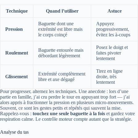
Technique
Quand l’utiliser
Astuce
Baguette dont une
Appuyez
Pression
extrémité est libre mais
progressivement,
le corps coinçé
évitez les à-coups
Posez le doigt et
Baguette entourée mais
Roulement
faites pivoter
débordant légèrement
lentement
Tirez en ligne
Extrémité complètement
Glissement
droite, très
libre et axe dégagé
lentement
Pour progresser, alternez les techniques. Une anecdote : lors d’une
partie en famille, j’ai cru perdre le tour en appuyant trop fort — j’ai
alors appris à fractionner la pression en plusieurs micro-mouvements.
Souvent, ce sont les gestes petits et répétés qui sauvent la mise.
Rappelez-vous :
touchez une seule baguette à la fois
et gardez votre
respiration calme. Le contrôle moteur compte autant que la stratégie.
Analyse du tas