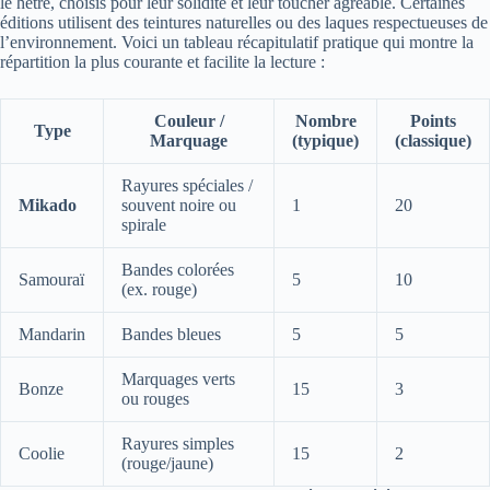
le hêtre, choisis pour leur solidité et leur toucher agréable. Certaines
éditions utilisent des teintures naturelles ou des laques respectueuses de
l’environnement. Voici un tableau récapitulatif pratique qui montre la
répartition la plus courante et facilite la lecture :
Couleur /
Nombre
Points
Type
Marquage
(typique)
(classique)
Rayures spéciales /
Mikado
souvent noire ou
1
20
spirale
Bandes colorées
Samouraï
5
10
(ex. rouge)
Mandarin
Bandes bleues
5
5
Marquages verts
Bonze
15
3
ou rouges
Rayures simples
Coolie
15
2
(rouge/jaune)