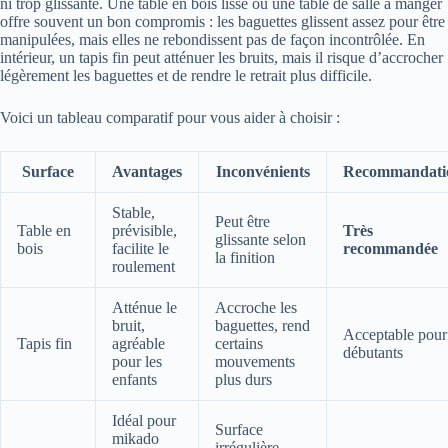
ni trop glissante. Une table en bois lisse ou une table de salle à manger
offre souvent un bon compromis : les baguettes glissent assez pour être
manipulées, mais elles ne rebondissent pas de façon incontrôlée. En
intérieur, un tapis fin peut atténuer les bruits, mais il risque d’accrocher
légèrement les baguettes et de rendre le retrait plus difficile.
Voici un tableau comparatif pour vous aider à choisir :
Surface
Avantages
Inconvénients
Recommandati
Stable,
Peut être
Table en
prévisible,
Très
glissante selon
bois
facilite le
recommandée
la finition
roulement
Atténue le
Accroche les
bruit,
baguettes, rend
Acceptable pour
Tapis fin
agréable
certains
débutants
pour les
mouvements
enfants
plus durs
Idéal pour
Surface
mikado
irrégulière,