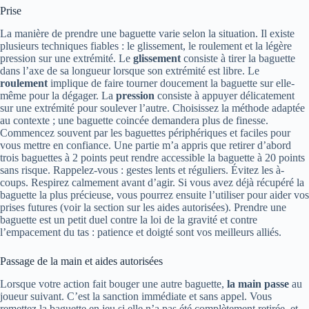
Prise
La manière de prendre une baguette varie selon la situation. Il existe
plusieurs techniques fiables : le glissement, le roulement et la légère
pression sur une extrémité. Le
glissement
consiste à tirer la baguette
dans l’axe de sa longueur lorsque son extrémité est libre. Le
roulement
implique de faire tourner doucement la baguette sur elle-
même pour la dégager. La
pression
consiste à appuyer délicatement
sur une extrémité pour soulever l’autre. Choisissez la méthode adaptée
au contexte ; une baguette coincée demandera plus de finesse.
Commencez souvent par les baguettes périphériques et faciles pour
vous mettre en confiance. Une partie m’a appris que retirer d’abord
trois baguettes à 2 points peut rendre accessible la baguette à 20 points
sans risque. Rappelez-vous : gestes lents et réguliers. Évitez les à-
coups. Respirez calmement avant d’agir. Si vous avez déjà récupéré la
baguette la plus précieuse, vous pourrez ensuite l’utiliser pour aider vos
prises futures (voir la section sur les aides autorisées). Prendre une
baguette est un petit duel contre la loi de la gravité et contre
l’empacement du tas : patience et doigté sont vos meilleurs alliés.
Passage de la main et aides autorisées
Lorsque votre action fait bouger une autre baguette,
la main passe
au
joueur suivant. C’est la sanction immédiate et sans appel. Vous
remettez la baguette en jeu si elle n’a pas été complètement retirée, et